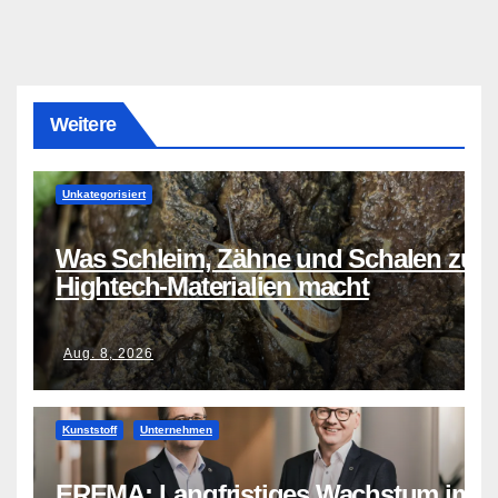
Weitere
Unkategorisiert
Was Schleim, Zähne und Schalen zu
Hightech-Materialien macht
Aug. 8, 2026
Kunststoff
Unternehmen
EREMA: Langfristiges Wachstum im