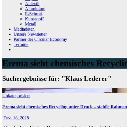
Alttextil
Aluminium
E-Schrott
Kunststoff
Metall
Mediadaten
Unsere Newsletter
Partner der Circular Economy
Termine
Erema sieht chemisches Recycli
Suchergebnisse für:
"Klaus Lederer"
Unkategorisiert
Erema sieht chemisches Recycling unter Druck – stabile Rahme
Dez. 18, 2025