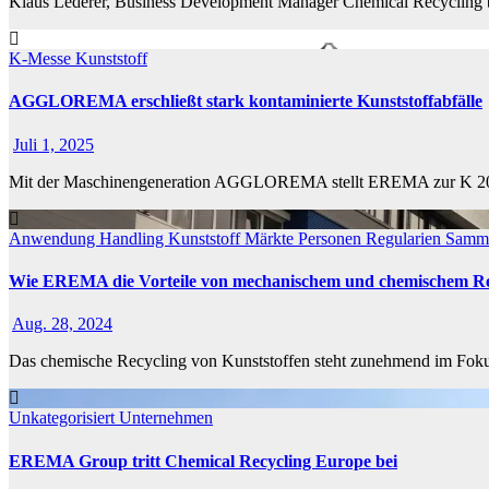
Klaus Lederer, Business Development Manager Chemical Recycling b
K-Messe
Kunststoff
AGGLOREMA erschließt stark kontaminierte Kunststoffabfälle
Juli 1, 2025
Mit der Maschinengeneration AGGLOREMA stellt EREMA zur K 2025 e
Anwendung
Handling
Kunststoff
Märkte
Personen
Regularien
Samm
Wie EREMA die Vorteile von mechanischem und chemischem Re
Aug. 28, 2024
Das chemische Recycling von Kunststoffen steht zunehmend im Fokus
Unkategorisiert
Unternehmen
EREMA Group tritt Chemical Recycling Europe bei