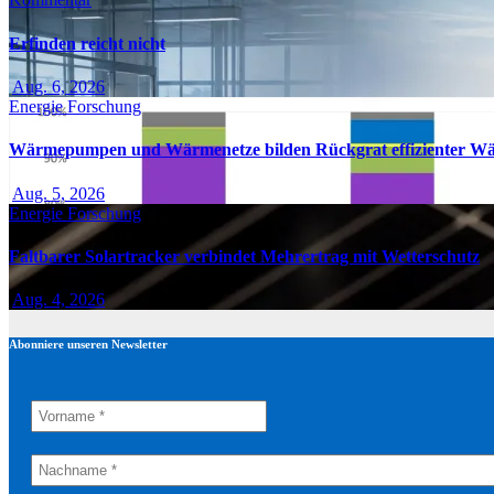
Erfinden reicht nicht
Aug. 6, 2026
Energie
Forschung
Wärmepumpen und Wärmenetze bilden Rückgrat effizienter W
Aug. 5, 2026
Energie
Forschung
Faltbarer Solartracker verbindet Mehrertrag mit Wetterschutz
Aug. 4, 2026
Abonniere unseren Newsletter