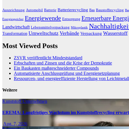
Batterierecycling
Auszeichnung
Baustoffrecycling
Automobil
Batterie
Bau
Ba
Energiewende
Erneuerbare Energi
Entsorgung
Energiespeicher
Nachhaltigkei
Landwirtschaft
Lebensmittelverpackung
Mikroplastik
Umweltschutz
Verbände
Wasserstoff
Transformation
Verpackung
Most Viewed Posts
ZSVR veröffentlicht Mindeststandard
Erbschaften und Zinsen und die Krise der Demokratie
Ein Baukasten maßgeschneiderter Compounds
Automatisierte Anschlussprüfung und Energienetzplanung
Ressourcen- und energieeffiziente Herstellung von Leichtmetal
Weitere
Kunststoff
Unternehmen
EREMA: Langfristiges Wachstum im Kunststoffrecycling erwart
Aug. 7, 2026
Kommentar