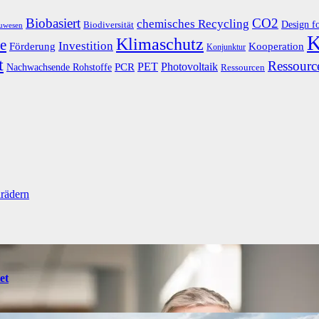
Biobasiert
CO2
chemisches Recycling
Design f
Biodiversität
uwesen
K
Klimaschutz
e
Investition
Kooperation
Förderung
Konjunktur
t
Ressource
PET
Photovoltaik
Nachwachsende Rohstoffe
PCR
Ressourcen
lrädern
et