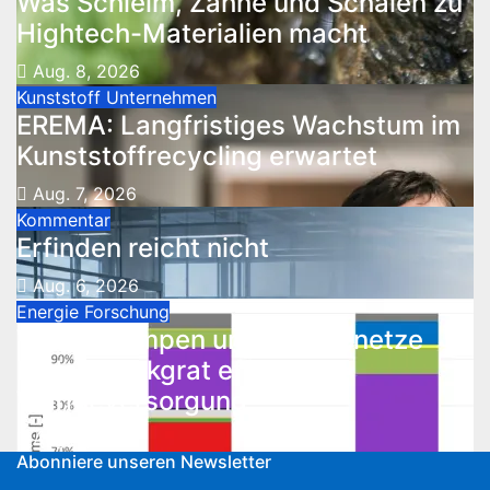
Was Schleim, Zähne und Schalen zu
Hightech-Materialien macht
Aug. 8, 2026
Kunststoff
Unternehmen
EREMA: Langfristiges Wachstum im
Kunststoffrecycling erwartet
Aug. 7, 2026
Kommentar
Erfinden reicht nicht
Aug. 6, 2026
Energie
Forschung
Wärmepumpen und Wärmenetze
bilden Rückgrat effizienter
Wärmeversorgung
Aug. 5, 2026
Abonniere unseren Newsletter