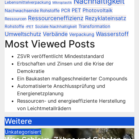
Nachhaltigkeit
Lebensmittelverpackung
Mikroplastik
PET
Photovoltaik
Nachwachsende Rohstoffe
PCR
Ressourceneffizienz
Rezyklateinsatz
Ressourcen
Transformation
Rohstoffe
Soziale Nachhaltigkeit
rPET
Wasserstoff
Umweltschutz
Verbände
Verpackung
Most Viewed Posts
ZSVR veröffentlicht Mindeststandard
Erbschaften und Zinsen und die Krise der
Demokratie
Ein Baukasten maßgeschneiderter Compounds
Automatisierte Anschlussprüfung und
Energienetzplanung
Ressourcen- und energieeffiziente Herstellung
von Leichtmetallrädern
Weitere
Unkategorisiert