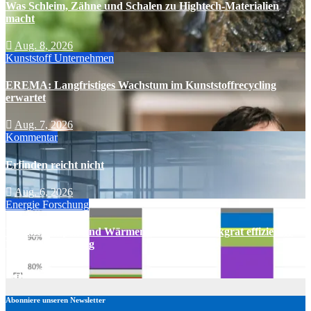
Was Schleim, Zähne und Schalen zu Hightech-Materialien
macht
Aug. 8, 2026
Kunststoff
Unternehmen
EREMA: Langfristiges Wachstum im Kunststoffrecycling
erwartet
Aug. 7, 2026
Kommentar
Erfinden reicht nicht
Aug. 6, 2026
Energie
Forschung
Wärmepumpen und Wärmenetze bilden Rückgrat effizienter
Wärmeversorgung
Aug. 5, 2026
Abonniere unseren Newsletter