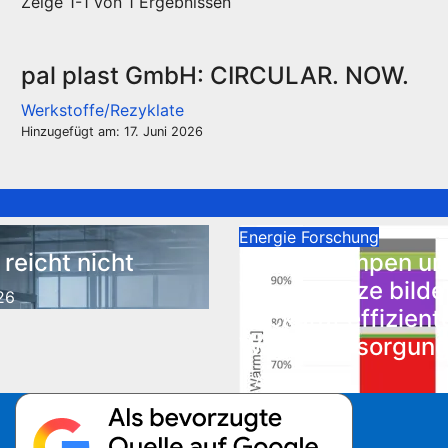
Zeige 1-1 von 1 Ergebnissen
pal plast GmbH: CIRCULAR. NOW.
Werkstoffe/Rezyklate
Hinzugefügt am: 17. Juni 2026
Energie
Forschung
 reicht nicht
Wärmepumpen un
Wärmenetze bilde
26
Rückgrat effizient
Wärmeversorgun
Aug. 5, 2026