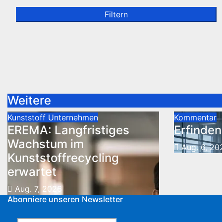
Filtern
Weitere
Kunststoff
Unternehmen
Kommentar
EREMA: Langfristiges
Erfinden
Wachstum im
Aug. 6, 20
Kunststoffrecycling
erwartet
Aug. 7, 2026
Abonniere unseren Newsletter