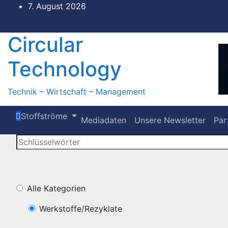
Zum
7. August 2026
Inhalt
springen
Circular
Technology
Technik – Wirtschaft – Management
Stoffströme
Mediadaten
Unsere Newsletter
Par
Alle Kategorien
Werkstoffe/Rezyklate