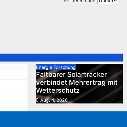
Sortieren nach
Energie
Forschung
d
Faltbarer Solartracker
n
verbindet Mehrertrag mit
er
Wetterschutz
g
Aug. 4, 2026