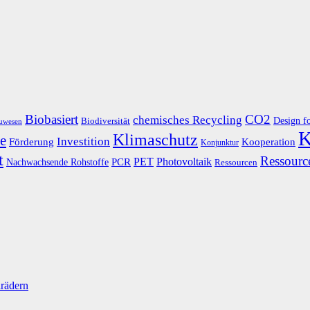
Biobasiert
CO2
chemisches Recycling
Design f
Biodiversität
uwesen
K
Klimaschutz
e
Investition
Kooperation
Förderung
Konjunktur
t
Ressource
PET
Photovoltaik
Nachwachsende Rohstoffe
PCR
Ressourcen
lrädern