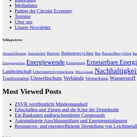
Mediadaten
Partner der Circular Economy
Termine
Über uns
Unsere Newsletter
Schlagwörter
Batterierecycling
Auszeichnung
Baustoffrecycling
Automobil
Batterie
Bau
Ba
Energiewende
Erneuerbare Energi
Entsorgung
Energiespeicher
Nachhaltigkei
Landwirtschaft
Lebensmittelverpackung
Mikroplastik
Umweltschutz
Verbände
Wasserstoff
Transformation
Verpackung
Most Viewed Posts
ZSVR veröffentlicht Mindeststandard
Erbschaften und Zinsen und die Krise der Demokratie
Ein Baukasten maßgeschneiderter Compounds
Automatisierte Anschlussprüfung und Energienetzplanung
Ressourcen- und energieeffiziente Herstellung von Leichtmetal