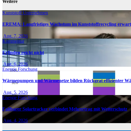
Weitere
Kunststoff
Unternehmen
EREMA: Langfristiges Wachstum im Kunststoffrecycling erwart
Aug. 7, 2026
Kommentar
Erfinden reicht nicht
Aug. 6, 2026
Energie
Forschung
Wärmepumpen und Wärmenetze bilden Rückgrat effizienter W
Aug. 5, 2026
Energie
Forschung
Faltbarer Solartracker verbindet Mehrertrag mit Wetterschutz
Aug. 4, 2026