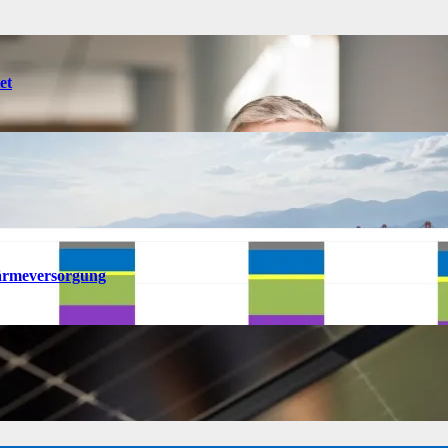
et
ärmeversorgung