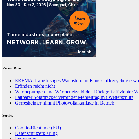
Recent Posts
EREMA: Langfristiges Wachstum im Kunststoffrecycling erwar
Erfinden reicht nicht
Wärmepumpen und Wärmenetze bilden Rückgrat effizienter 
Faltbarer Solartracker verbindet Mehrertrag mit Wetterschutz
Gerresheimer nimmt Photovoltaikanlage in Betrieb
Service
Cookie-Richtlinie (EU)
Datenschutzerklärung
Impressum