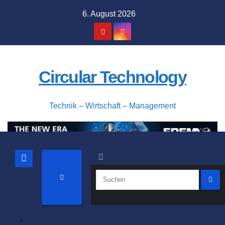
Zum
6. August 2026
Inhalt
springen
Circular Technology
Technik – Wirtschaft – Management