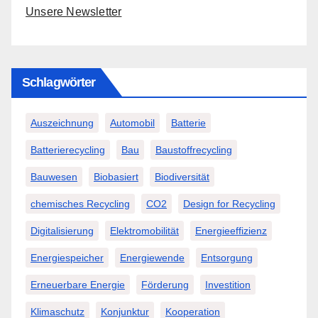
Unsere Newsletter
Schlagwörter
Auszeichnung
Automobil
Batterie
Batterierecycling
Bau
Baustoffrecycling
Bauwesen
Biobasiert
Biodiversität
chemisches Recycling
CO2
Design for Recycling
Digitalisierung
Elektromobilität
Energieeffizienz
Energiespeicher
Energiewende
Entsorgung
Erneuerbare Energie
Förderung
Investition
Klimaschutz
Konjunktur
Kooperation