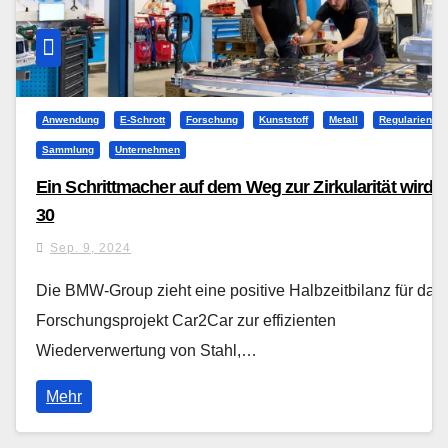
Anwendung
E-Schrott
Forschung
Kunststoff
Metall
Regularien
Sammlung
Unternehmen
Ein Schrittmacher auf dem Weg zur Zirkularität wird
30
Sep. 9, 2024
Die BMW-Group zieht eine positive Halbzeitbilanz für das
Forschungsprojekt Car2Car zur effizienten
Wiederverwertung von Stahl,…
Mehr