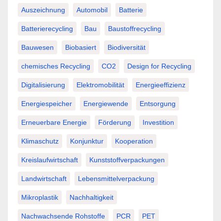
Auszeichnung
Automobil
Batterie
Batterierecycling
Bau
Baustoffrecycling
Bauwesen
Biobasiert
Biodiversität
chemisches Recycling
CO2
Design for Recycling
Digitalisierung
Elektromobilität
Energieeffizienz
Energiespeicher
Energiewende
Entsorgung
Erneuerbare Energie
Förderung
Investition
Klimaschutz
Konjunktur
Kooperation
Kreislaufwirtschaft
Kunststoffverpackungen
Landwirtschaft
Lebensmittelverpackung
Mikroplastik
Nachhaltigkeit
Nachwachsende Rohstoffe
PCR
PET