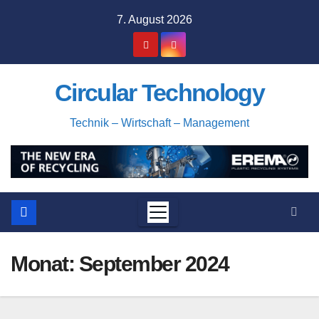
Zum
7. August 2026
Inhalt
springen
Circular Technology
Technik – Wirtschaft – Management
Monat:
September 2024