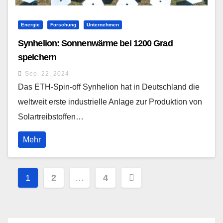
Energie
Forschung
Unternehmen
Synhelion: Sonnenwärme bei 1200 Grad
speichern
Sep. 22, 2024
Das ETH-Spin-off Synhelion hat in Deutschland die
weltweit erste industrielle Anlage zur Produktion von
Solartreibstoffen…
Mehr
Seitennummerierung
1
2
…
4
der
Beiträge