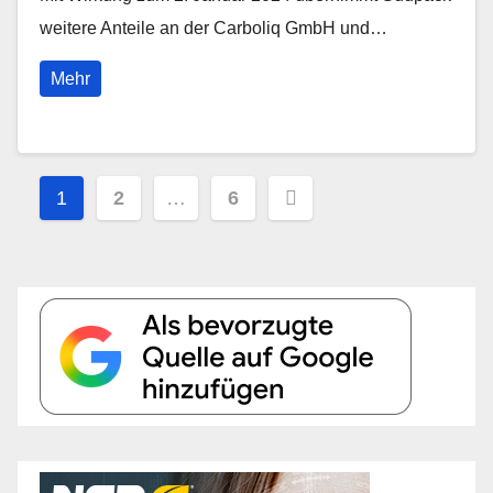
weitere Anteile an der Carboliq GmbH und…
Mehr
Seitennummerierung
1
2
…
6
der
Beiträge