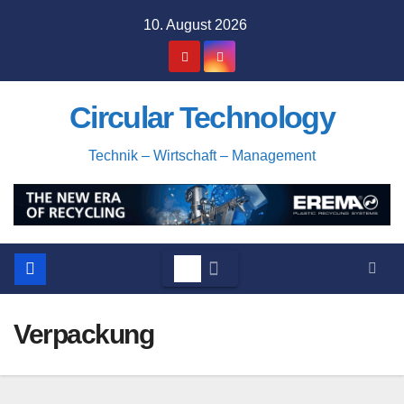
Zum
10. August 2026
Inhalt
springen
Circular Technology
Technik – Wirtschaft – Management
Verpackung