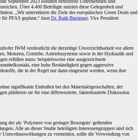
 Ende September 2023 konnten betroffene Unternehmen und
eichen. Über 4.400 Beteiligte nutzten diese Gelegenheit und
tation. „Wir unterstützen die Ziele des europäischen Green Deals und
 für PFAS geplant,“ fasst
Dr. Ruth Bieringer
, Vice President
hofer IWM verdeutlicht die derzeitige Unverzichtbarkeit vor allem
n, Motoren, Getriebe, Antriebssysteme sowie in der Hydraulik und
en erfüllen muss: beispielsweise eine ausgezeichnete
nsmittelkontakt, eine hohe Beständigkeit gegen aggressive
toffe, die in der Regel nur dann eingesetzt werden, wenn ihre
 ohne signifikante Einbußen bei den Materialeigenschaften, der
plädieren sie für eine differenzierte, faktenbasierte Diskussion
tung der als ‘Polymere von geringer Besorgnis‘ geltenden
gen. Alle an dieser Studie beteiligten Interessengruppen sind sich
liche Umweltauswirkungen zu vermeiden, sollte die Verwendung von