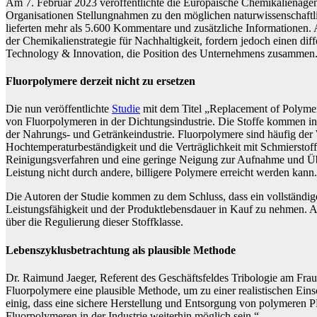
Am 7. Februar 2023 veröffentlichte die Europäische Chemikalienag
Organisationen Stellungnahmen zu den möglichen naturwissenschaftl
lieferten mehr als 5.600 Kommentare und zusätzliche Informationen. 
der Chemikalienstrategie für Nachhaltigkeit, fordern jedoch einen diff
Technology & Innovation, die Position des Unternehmens zusammen
Fluorpolymere derzeit nicht zu ersetzen
Die nun veröffentlichte
Studie
mit dem Titel „Replacement of Polymeri
von Fluorpolymeren in der Dichtungsindustrie. Die Stoffe kommen i
der Nahrungs- und Getränkeindustrie. Fluorpolymere sind häufig der
Hochtemperaturbeständigkeit und die Verträglichkeit mit Schmierstof
Reinigungsverfahren und eine geringe Neigung zur Aufnahme und Über
Leistung nicht durch andere, billigere Polymere erreicht werden kann.
Die Autoren der Studie kommen zu dem Schluss, dass ein vollständiger
Leistungsfähigkeit und der Produktlebensdauer in Kauf zu nehmen. An
über die Regulierung dieser Stoffklasse.
Lebenszyklusbetrachtung als plausible Methode
Dr. Raimund Jaeger, Referent des Geschäftsfeldes Tribologie am Frau
Fluorpolymere eine plausible Methode, um zu einer realistischen Ein
einig, dass eine sichere Herstellung und Entsorgung von polymeren P
Fluorpolymeren in der Industrie weiterhin möglich sein.“