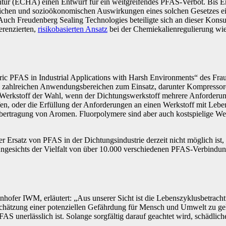
entur (ECHA) einen Entwurf für ein weitgreifendes PFAS-Verbot. Bis
ichen und sozioökonomischen Auswirkungen eines solchen Gesetzes einr
Auch Freudenberg Sealing Technologies beteiligte sich an dieser Konsul
erenzierten,
risikobasierten Ansatz
bei der Chemiekalienregulierung wie
.
c PFAS in Industrial Applications with Harsh Environments“ des Fraun
n zahlreichen Anwendungsbereichen zum Einsatz, darunter Kompressore
 Werkstoff der Wahl, wenn der Dichtungswerkstoff mehrere Anforderung
fen, oder die Erfüllung der Anforderungen an einen Werkstoff mit Lebe
tragung von Aromen. Fluorpolymere sind aber auch kostspielige Werks
 Ersatz von PFAS in der Dichtungsindustrie derzeit nicht möglich ist,
gesichts der Vielfalt von über 10.000 verschiedenen PFAS-Verbindungen 
nhofer IWM, erläutert: „Aus unserer Sicht ist die Lebenszyklusbetrach
schätzung einer potenziellen Gefährdung für Mensch und Umwelt zu gelan
FAS unerlässlich ist. Solange sorgfältig darauf geachtet wird, schäd