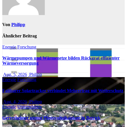
Von
Philipp
Ähnlicher Beitrag
Energie
Forschung
Wärmepumpen und Wärmenetze bilden Rückgrat effizienter
Wärmeversorgung
Aug. 5, 2026
Philipp
Energie
Forschung
Faltbarer Solartracker verbindet Mehrertrag mit Wetterschutz
Aug. 4, 2026
Philipp
Energie
Unternehmen
Gerresheimer nimmt Photovoltaikanlage in Betrieb