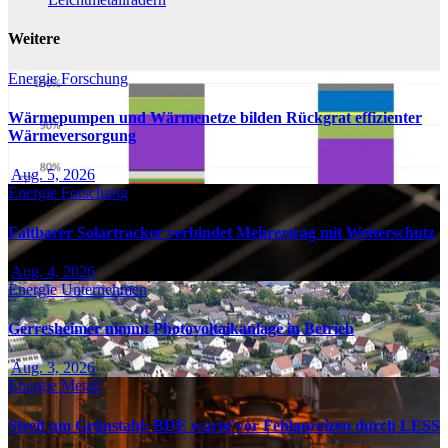
Weitere
Energie
Forschung
Wärmepumpen und Wärmenetze bilden Rückgrat effizienter
Wärmeversorgung
Aug. 5, 2026
Energie
Forschung
Faltbarer Solartracker verbindet Mehrertrag mit Wetterschutz
Aug. 4, 2026
Energie
Unternehmen
Gerresheimer nimmt Photovoltaikanlage in Betrieb
Aug. 3, 2026
Energie
Metall
Streit um Grünstahl: BDE warnt vor Fehlanreizen durch LESS