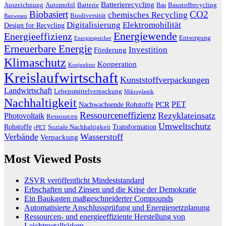
Batterierecycling
Auszeichnung
Baustoffrecycling
Automobil
Batterie
Bau
Biobasiert
CO2
chemisches Recycling
Biodiversität
Bauwesen
Digitalisierung
Elektromobilität
Design for Recycling
Energiewende
Energieeffizienz
Entsorgung
Energiespeicher
Erneuerbare Energie
Investition
Förderung
Klimaschutz
Kooperation
Konjunktur
Kreislaufwirtschaft
Kunststoffverpackungen
Landwirtschaft
Lebensmittelverpackung
Mikroplastik
Nachhaltigkeit
PET
Nachwachsende Rohstoffe
PCR
Ressourceneffizienz
Rezyklateinsatz
Photovoltaik
Ressourcen
Umweltschutz
Transformation
Rohstoffe
Soziale Nachhaltigkeit
rPET
Verbände
Wasserstoff
Verpackung
Most Viewed Posts
ZSVR veröffentlicht Mindeststandard
Erbschaften und Zinsen und die Krise der Demokratie
Ein Baukasten maßgeschneiderter Compounds
Automatisierte Anschlussprüfung und Energienetzplanung
Ressourcen- und energieeffiziente Herstellung von
Leichtmetallrädern