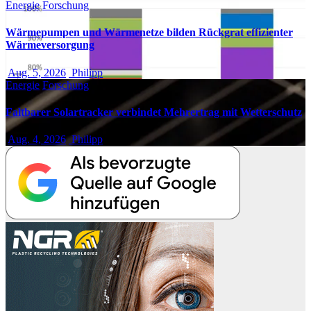
Energie
Forschung
Wärmepumpen und Wärmenetze bilden Rückgrat effizienter
Wärmeversorgung
Aug. 5, 2026
Philipp
Energie
Forschung
Faltbarer Solartracker verbindet Mehrertrag mit Wetterschutz
Aug. 4, 2026
Philipp