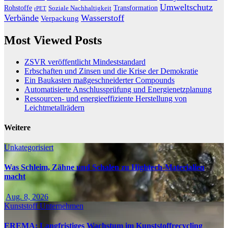
Umweltschutz
Transformation
Rohstoffe
Soziale Nachhaltigkeit
rPET
Verbände
Wasserstoff
Verpackung
Most Viewed Posts
ZSVR veröffentlicht Mindeststandard
Erbschaften und Zinsen und die Krise der Demokratie
Ein Baukasten maßgeschneiderter Compounds
Automatisierte Anschlussprüfung und Energienetzplanung
Ressourcen- und energieeffiziente Herstellung von
Leichtmetallrädern
Weitere
Unkategorisiert
Was Schleim, Zähne und Schalen zu Hightech-Materialien
macht
Aug. 8, 2026
Kunststoff
Unternehmen
EREMA: Langfristiges Wachstum im Kunststoffrecycling