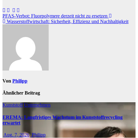
Beitragsnavigation
PFAS-Verbot: Fluorpolymere derzeit nicht zu ersetzen
Wasserstoffwirtschaft: Sicherheit, Effizienz und Nachhaltigkeit
Von
Philipp
Ähnlicher Beitrag
Kunststoff
Unternehmen
EREMA: Langfristiges Wachstum im Kunststoffrecycling
erwartet
Aug. 7, 2026
Philipp