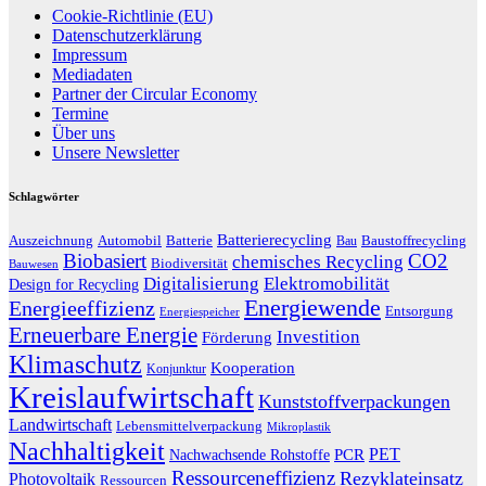
Cookie-Richtlinie (EU)
Datenschutzerklärung
Impressum
Mediadaten
Partner der Circular Economy
Termine
Über uns
Unsere Newsletter
Schlagwörter
Batterierecycling
Auszeichnung
Baustoffrecycling
Automobil
Batterie
Bau
Biobasiert
CO2
chemisches Recycling
Biodiversität
Bauwesen
Digitalisierung
Elektromobilität
Design for Recycling
Energiewende
Energieeffizienz
Entsorgung
Energiespeicher
Erneuerbare Energie
Investition
Förderung
Klimaschutz
Kooperation
Konjunktur
Kreislaufwirtschaft
Kunststoffverpackungen
Landwirtschaft
Lebensmittelverpackung
Mikroplastik
Nachhaltigkeit
PET
Nachwachsende Rohstoffe
PCR
Ressourceneffizienz
Rezyklateinsatz
Photovoltaik
Ressourcen