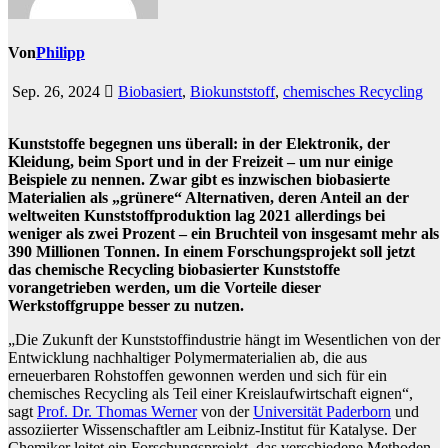
Von
Philipp
Sep. 26, 2024
Biobasiert
,
Biokunststoff
,
chemisches Recycling
Kunststoffe begegnen uns überall: in der Elektronik, der
Kleidung, beim Sport und in der Freizeit – um nur einige
Beispiele zu nennen. Zwar gibt es inzwischen biobasierte
Materialien als „grünere“ Alternativen, deren Anteil an der
weltweiten Kunststoffproduktion lag 2021 allerdings bei
weniger als zwei Prozent – ein Bruchteil von insgesamt mehr als
390 Millionen Tonnen. In einem Forschungsprojekt soll jetzt
das chemische Recycling biobasierter Kunststoffe
vorangetrieben werden, um die Vorteile dieser
Werkstoffgruppe besser zu nutzen.
„Die Zukunft der Kunststoffindustrie hängt im Wesentlichen von der
Entwicklung nachhaltiger Polymermaterialien ab, die aus
erneuerbaren Rohstoffen gewonnen werden und sich für ein
chemisches Recycling als Teil einer Kreislaufwirtschaft eignen“,
sagt
Prof. Dr. Thomas Werner
von der
Universität Paderborn
und
assoziierter Wissenschaftler am Leibniz-Institut für Katalyse. Der
Chemiker leitet ein Forschungsprojekt, das verschiedene Methoden