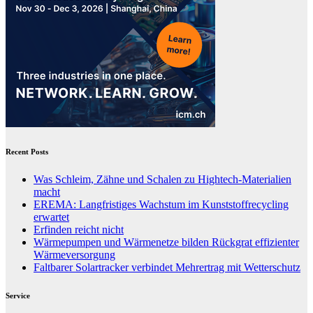
Recent Posts
Was Schleim, Zähne und Schalen zu Hightech-Materialien
macht
EREMA: Langfristiges Wachstum im Kunststoffrecycling
erwartet
Erfinden reicht nicht
Wärmepumpen und Wärmenetze bilden Rückgrat effizienter
Wärmeversorgung
Faltbarer Solartracker verbindet Mehrertrag mit Wetterschutz
Service