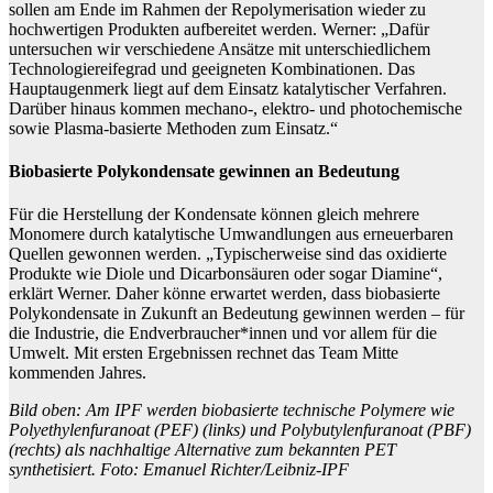
sollen am Ende im Rahmen der Repolymerisation wieder zu
hochwertigen Produkten aufbereitet werden. Werner: „Dafür
untersuchen wir verschiedene Ansätze mit unterschiedlichem
Technologiereifegrad und geeigneten Kombinationen. Das
Hauptaugenmerk liegt auf dem Einsatz katalytischer Verfahren.
Darüber hinaus kommen mechano-, elektro- und photochemische
sowie Plasma-basierte Methoden zum Einsatz.“
Biobasierte Polykondensate gewinnen an Bedeutung
Für die Herstellung der Kondensate können gleich mehrere
Monomere durch katalytische Umwandlungen aus erneuerbaren
Quellen gewonnen werden. „Typischerweise sind das oxidierte
Produkte wie Diole und Dicarbonsäuren oder sogar Diamine“,
erklärt Werner. Daher könne erwartet werden, dass biobasierte
Polykondensate in Zukunft an Bedeutung gewinnen werden – für
die Industrie, die Endverbraucher*innen und vor allem für die
Umwelt. Mit ersten Ergebnissen rechnet das Team Mitte
kommenden Jahres.
Bild oben: Am IPF werden biobasierte technische Polymere wie
Polyethylenfuranoat (PEF) (links) und Polybutylenfuranoat (PBF)
(rechts) als nachhaltige Alternative zum bekannten PET
synthetisiert. Foto: Emanuel Richter/Leibniz-IPF