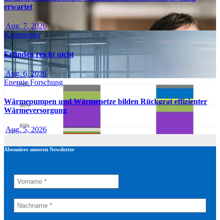
erwartet
Aug. 7, 2026
Kommentar
Erfinden reicht nicht
Aug. 6, 2026
Energie
Forschung
Wärmepumpen und Wärmenetze bilden Rückgrat effizienter
Wärmeversorgung
Aug. 5, 2026
Abonniere unseren Newsletter