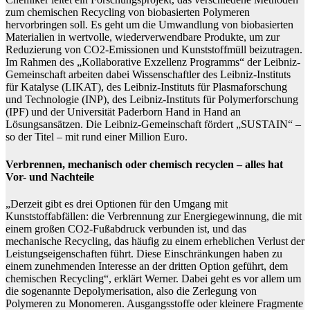
zum chemischen Recycling von biobasierten Polymeren
hervorbringen soll. Es geht um die Umwandlung von biobasierten
Materialien in wertvolle, wiederverwendbare Produkte, um zur
Reduzierung von CO2-Emissionen und Kunststoffmüll beizutragen.
Im Rahmen des „Kollaborative Exzellenz Programms“ der Leibniz-
Gemeinschaft arbeiten dabei Wissenschaftler des Leibniz-Instituts
für Katalyse (LIKAT), des Leibniz-Instituts für Plasmaforschung
und Technologie (INP), des Leibniz-Instituts für Polymerforschung
(IPF) und der Universität Paderborn Hand in Hand an
Lösungsansätzen. Die Leibniz-Gemeinschaft fördert „SUSTAIN“ –
so der Titel – mit rund einer Million Euro.
Verbrennen, mechanisch oder chemisch recyclen – alles hat
Vor- und Nachteile
„Derzeit gibt es drei Optionen für den Umgang mit
Kunststoffabfällen: die Verbrennung zur Energiegewinnung, die mit
einem großen CO2-Fußabdruck verbunden ist, und das
mechanische Recycling, das häufig zu einem erheblichen Verlust der
Leistungseigenschaften führt. Diese Einschränkungen haben zu
einem zunehmenden Interesse an der dritten Option geführt, dem
chemischen Recycling“, erklärt Werner. Dabei geht es vor allem um
die sogenannte Depolymerisation, also die Zerlegung von
Polymeren zu Monomeren. Ausgangsstoffe oder kleinere Fragmente