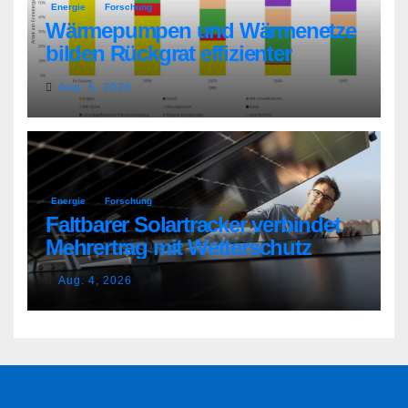
Energie
Forschung
Wärmepumpen und Wärmenetze
bilden Rückgrat effizienter
Wärmeversorgung
Aug. 5, 2026
Energie
Forschung
Faltbarer Solartracker verbindet
Mehrertrag mit Wetterschutz
Aug. 4, 2026