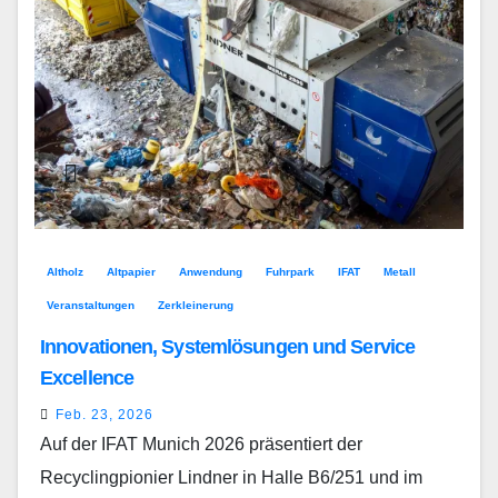
Altholz
Altpapier
Anwendung
Fuhrpark
IFAT
Metall
Veranstaltungen
Zerkleinerung
Innovationen, Systemlösungen und Service
Excellence
Feb. 23, 2026
Auf der IFAT Munich 2026 präsentiert der
Recyclingpionier Lindner in Halle B6/251 und im