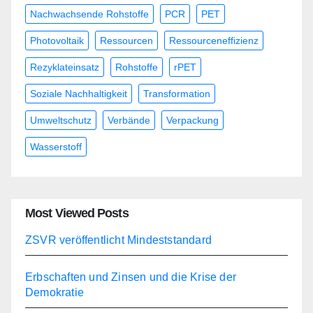
Nachwachsende Rohstoffe
PCR
PET
Photovoltaik
Ressourcen
Ressourceneffizienz
Rezyklateinsatz
Rohstoffe
rPET
Soziale Nachhaltigkeit
Transformation
Umweltschutz
Verbände
Verpackung
Wasserstoff
Most Viewed Posts
ZSVR veröffentlicht Mindeststandard
Erbschaften und Zinsen und die Krise der
Demokratie