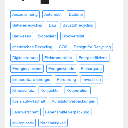
Auszeichnung
Automobil
Batterie
Batterierecycling
Bau
Baustoffrecycling
Bauwesen
Biobasiert
Biodiversität
chemisches Recycling
CO2
Design for Recycling
Digitalisierung
Elektromobilität
Energieeffizienz
Energiespeicher
Energiewende
Entsorgung
Erneuerbare Energie
Förderung
Investition
Klimaschutz
Konjunktur
Kooperation
Kreislaufwirtschaft
Kunststoffverpackungen
Landwirtschaft
Lebensmittelverpackung
Mikroplastik
Nachhaltigkeit