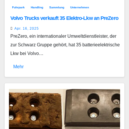
Fuhrpark
Handling
Sammlung
Unternehmen
Volvo Trucks verkauft 35 Elektro-Lkw an PreZero
Apr. 16, 2025
PreZero, ein internationaler Umweltdienstleister, der
zur Schwarz Gruppe gehört, hat 35 batterieelektrische
Lkw bei Volvo…
Mehr