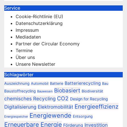
Service
Cookie-Richtlinie (EU)
Datenschutzerklärung
Impressum
Mediadaten
Partner der Circular Economy
Termine
Über uns
Unsere Newsletter
Schlagwörter
Batterierecycling
Auszeichnung
Automobil
Batterie
Bau
Biobasiert
Baustoffrecycling
Biodiversität
Bauwesen
CO2
chemisches Recycling
Design for Recycling
Energieeffizienz
Digitalisierung
Elektromobilität
Energiewende
Entsorgung
Energiespeicher
Erneuerbare Energie
Investition
Förderung