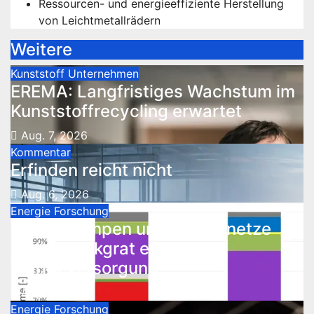
Ressourcen- und energieeffiziente Herstellung
von Leichtmetallrädern
Weitere
Kunststoff
Unternehmen
EREMA: Langfristiges Wachstum im
Kunststoffrecycling erwartet
Aug. 7, 2026
Kommentar
Erfinden reicht nicht
Aug. 6, 2026
Energie
Forschung
Wärmepumpen und Wärmenetze
bilden Rückgrat effizienter
Wärmeversorgung
Aug. 5, 2026
Energie
Forschung