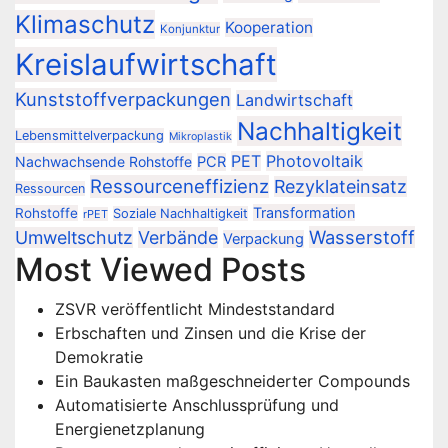
Klimaschutz
Kooperation
Konjunktur
Kreislaufwirtschaft
Kunststoffverpackungen
Landwirtschaft
Nachhaltigkeit
Lebensmittelverpackung
Mikroplastik
PET
Photovoltaik
Nachwachsende Rohstoffe
PCR
Ressourceneffizienz
Rezyklateinsatz
Ressourcen
Transformation
Rohstoffe
Soziale Nachhaltigkeit
rPET
Wasserstoff
Umweltschutz
Verbände
Verpackung
Most Viewed Posts
ZSVR veröffentlicht Mindeststandard
Erbschaften und Zinsen und die Krise der
Demokratie
Ein Baukasten maßgeschneiderter Compounds
Automatisierte Anschlussprüfung und
Energienetzplanung