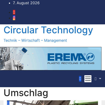
Zum
7. August 2026
Inhalt
springen
Circular Technology
Technik – Wirtschaft – Management
Umschlag