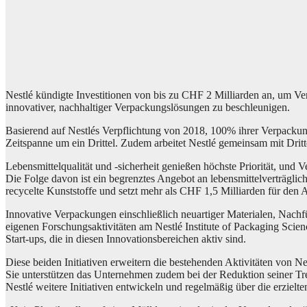
Nestlé kündigte Investitionen von bis zu CHF 2 Milliarden an, um Ve
innovativer, nachhaltiger Verpackungslösungen zu beschleunigen.
Basierend auf Nestlés Verpflichtung von 2018, 100% ihrer Verpackun
Zeitspanne um ein Drittel. Zudem arbeitet Nestlé gemeinsam mit Dritte
Lebensmittelqualität und -sicherheit genießen höchste Priorität, und
Die Folge davon ist ein begrenztes Angebot an lebensmittelverträglic
recycelte Kunststoffe und setzt mehr als CHF 1,5 Milliarden für den A
Innovative Verpackungen einschließlich neuartiger Materialen, Nachf
eigenen Forschungsaktivitäten am Nestlé Institute of Packaging Scie
Start-ups, die in diesen Innovationsbereichen aktiv sind.
Diese beiden Initiativen erweitern die bestehenden Aktivitäten von 
Sie unterstützen das Unternehmen zudem bei der Reduktion seiner Tre
Nestlé weitere Initiativen entwickeln und regelmäßig über die erzielten