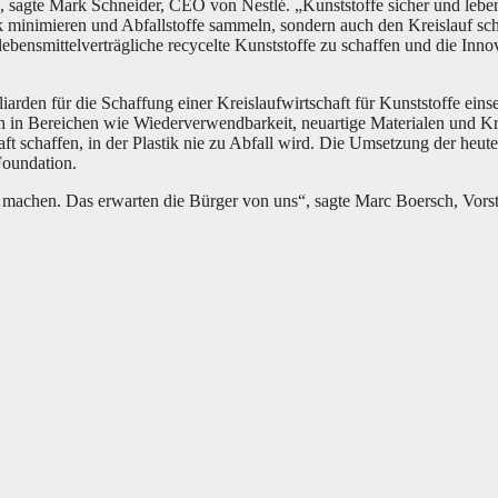
, sagte Mark Schneider, CEO von Nestlé. „Kunststoffe sicher und lebens
tik minimieren und Abfallstoffe sammeln, sondern auch den Kreislauf s
ebensmittelverträgliche recycelte Kunststoffe zu schaffen und die Innov
iarden für die Schaffung einer Kreislaufwirtschaft für Kunststoffe eins
 in Bereichen wie Wiederverwendbarkeit, neuartige Materialen und Kre
 schaffen, in der Plastik nie zu Abfall wird. Die Umsetzung der heute
Foundation.
 machen. Das erwarten die Bürger von uns“, sagte Marc Boersch, Vors