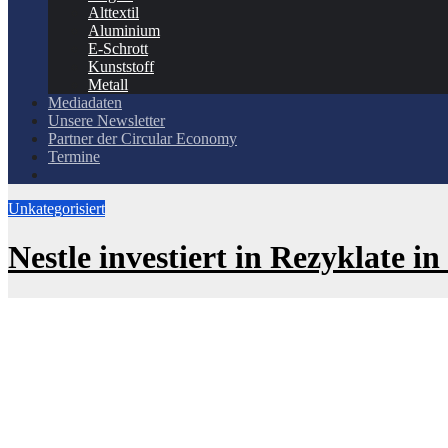
Alttextil
Aluminium
E-Schrott
Kunststoff
Metall
Mediadaten
Unsere Newsletter
Partner der Circular Economy
Termine
Unkategorisiert
Nestle investiert in Rezyklate i