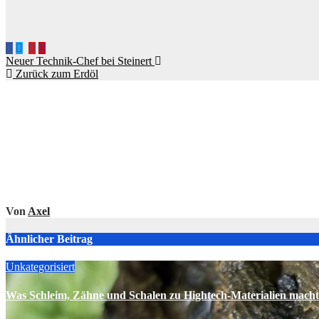
Beitragsnavigation
Neuer Technik-Chef bei Steinert
Zurück zum Erdöl
Von
Axel
Ähnlicher Beitrag
Unkategorisiert
Was Schleim, Zähne und Schalen zu Hightech-Materialien macht