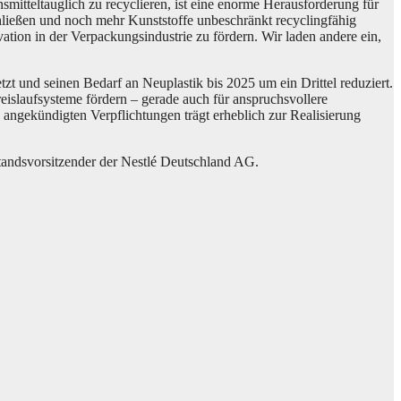
mitteltauglich zu recyclieren, ist eine enorme Herausforderung für
chließen und noch mehr Kunststoffe unbeschränkt recyclingfähig
ation in der Verpackungsindustrie zu fördern. Wir laden andere ein,
etzt und seinen Bedarf an Neuplastik bis 2025 um ein Drittel reduziert.
islaufsysteme fördern – gerade auch für anspruchsvollere
 angekündigten Verpflichtungen trägt erheblich zur Realisierung
tandsvorsitzender der Nestlé Deutschland AG.