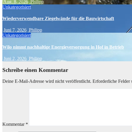
Aug. 8, 2026
Philipp
Unkategorisiert
Wiederverwendbare Ziegelwände für die Bauwirtschaft
Juni 7, 2026
Philipp
Unkategorisiert
Wilo nimmt nachhaltige Energieversorgung in Hof in Betrieb
Juni 2, 2026
Philipp
Schreibe einen Kommentar
Deine E-Mail-Adresse wird nicht veröffentlicht.
Erforderliche Felder 
Kommentar
*