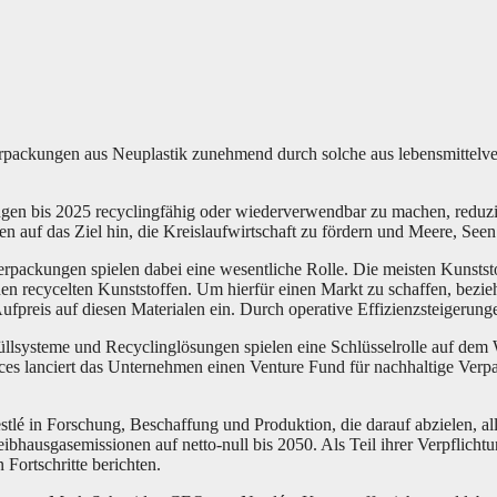
rpackungen aus Neuplastik zunehmend durch solche aus lebensmittelver
gen bis 2025 recyclingfähig oder wiederverwendbar zu machen, reduzi
n auf das Ziel hin, die Kreislaufwirtschaft zu fördern und Meere, Seen
 Verpackungen spielen dabei eine wesentliche Rolle. Die meisten Kunsts
hen recycelten Kunststoffen. Um hierfür einen Markt zu schaffen, bezieh
ufpreis auf diesen Materialen ein. Durch operative Effizienzsteigerung
üllsysteme und Recyclinglösungen spielen eine Schlüsselrolle auf dem 
nces lanciert das Unternehmen einen Venture Fund für nachhaltige Ver
Nestlé in Forschung, Beschaffung und Produktion, die darauf abzielen,
ibhausgasemissionen auf netto-null bis 2050. Als Teil ihrer Verpflic
 Fortschritte berichten.