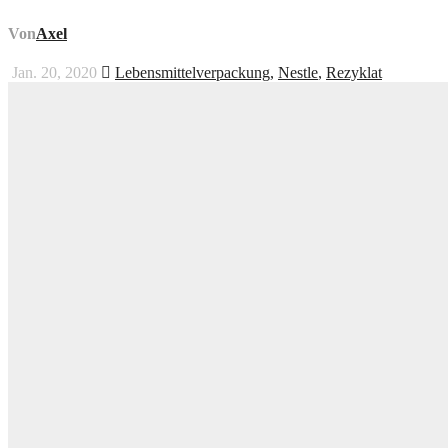
Von
Axel
Jan. 20, 2020
Lebensmittelverpackung
,
Nestle
,
Rezyklat