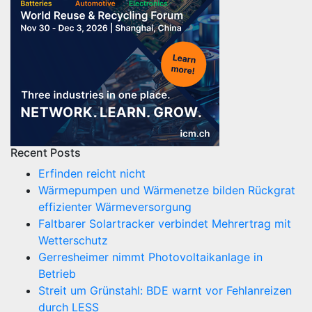
Recent Posts
Erfinden reicht nicht
Wärmepumpen und Wärmenetze bilden Rückgrat
effizienter Wärmeversorgung
Faltbarer Solartracker verbindet Mehrertrag mit
Wetterschutz
Gerresheimer nimmt Photovoltaikanlage in
Betrieb
Streit um Grünstahl: BDE warnt vor Fehlanreizen
durch LESS