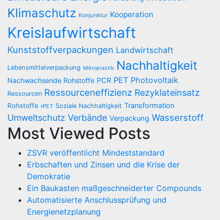
Klimaschutz
Kooperation
Konjunktur
Kreislaufwirtschaft
Kunststoffverpackungen
Landwirtschaft
Nachhaltigkeit
Lebensmittelverpackung
Mikroplastik
PET
Photovoltaik
Nachwachsende Rohstoffe
PCR
Ressourceneffizienz
Rezyklateinsatz
Ressourcen
Transformation
Rohstoffe
Soziale Nachhaltigkeit
rPET
Wasserstoff
Umweltschutz
Verbände
Verpackung
Most Viewed Posts
ZSVR veröffentlicht Mindeststandard
Erbschaften und Zinsen und die Krise der
Demokratie
Ein Baukasten maßgeschneiderter Compounds
Automatisierte Anschlussprüfung und
Energienetzplanung