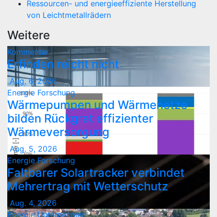
Ressourcen- und energieeffiziente Herstellung
von Leichtmetallrädern
Weitere
Kommentar
Erfinden reicht nicht
Aug. 6, 2026
Energie
Forschung
Wärmepumpen und Wärmenetze
bilden Rückgrat effizienter
Wärmeversorgung
Aug. 5, 2026
Energie
Forschung
Faltbarer Solartracker verbindet
Mehrertrag mit Wetterschutz
Aug. 4, 2026
Energie
Unternehmen