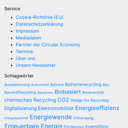
Service
Cookie-Richtlinie (EU)
Datenschutzerklärung
Impressum
Mediadaten
Partner der Circular Economy
Termine
Über uns
Unsere Newsletter
Schlagwörter
Batterierecycling
Auszeichnung
Automobil
Batterie
Bau
Biobasiert
Baustoffrecycling
Biodiversität
Bauwesen
CO2
chemisches Recycling
Design for Recycling
Energieeffizienz
Digitalisierung
Elektromobilität
Energiewende
Entsorgung
Energiespeicher
Erneuerbare Energie
Investition
Förderung