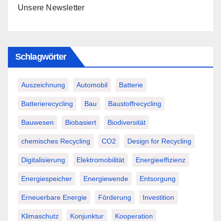
Unsere Newsletter
Schlagwörter
Auszeichnung
Automobil
Batterie
Batterierecycling
Bau
Baustoffrecycling
Bauwesen
Biobasiert
Biodiversität
chemisches Recycling
CO2
Design for Recycling
Digitalisierung
Elektromobilität
Energieeffizienz
Energiespeicher
Energiewende
Entsorgung
Erneuerbare Energie
Förderung
Investition
Klimaschutz
Konjunktur
Kooperation