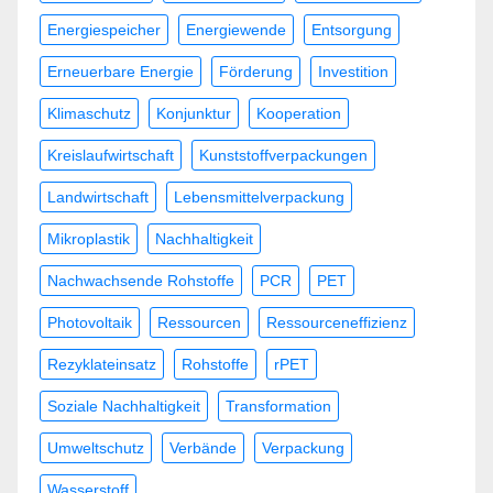
Energiespeicher
Energiewende
Entsorgung
Erneuerbare Energie
Förderung
Investition
Klimaschutz
Konjunktur
Kooperation
Kreislaufwirtschaft
Kunststoffverpackungen
Landwirtschaft
Lebensmittelverpackung
Mikroplastik
Nachhaltigkeit
Nachwachsende Rohstoffe
PCR
PET
Photovoltaik
Ressourcen
Ressourceneffizienz
Rezyklateinsatz
Rohstoffe
rPET
Soziale Nachhaltigkeit
Transformation
Umweltschutz
Verbände
Verpackung
Wasserstoff