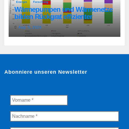
Energie
Forschung
Wärmepumpen und Wärmenetze
bilden Rückgrat effizienter
Wärmeversorgung
Aug. 5, 2026
Abonniere unseren Newsletter