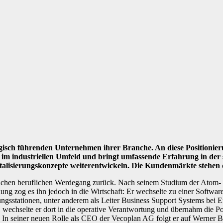
ogisch führenden Unternehmen ihrer Branche. An diese Positionieru
men im industriellen Umfeld und bringt umfassende Erfahrung in d
gitalisierungskonzepte weiterentwickeln. Die Kundenmärkte stehe
nlichen beruflichen Werdegang zurück. Nach seinem Studium der Atom-
g zog es ihn jedoch in die Wirtschaft: Er wechselte zu einer Softwar
ungsstationen, unter anderem als Leiter Business Support Systems bei 
echselte er dort in die operative Verantwortung und übernahm die Pos
 In seiner neuen Rolle als CEO der Vecoplan AG folgt er auf Werner B