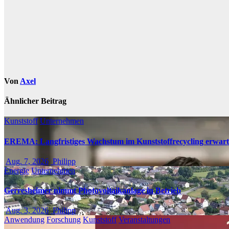
Von
Axel
Ähnlicher Beitrag
Kunststoff
Unternehmen
EREMA: Langfristiges Wachstum im Kunststoffrecycling erwart
Aug. 7, 2026
Philipp
Energie
Unternehmen
Gerresheimer nimmt Photovoltaikanlage in Betrieb
Aug. 3, 2026
Philipp
Anwendung
Forschung
Kunststoff
Veranstaltungen