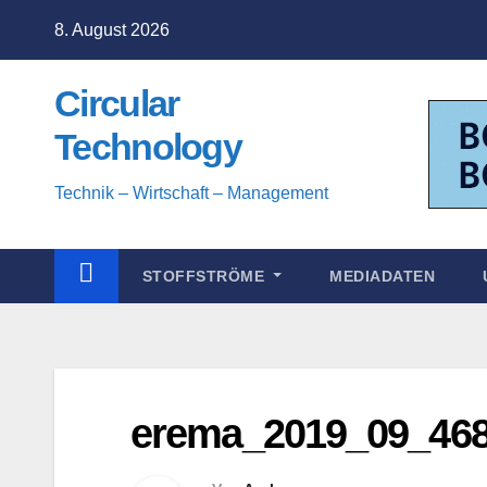
Zum
8. August 2026
Inhalt
springen
Circular
Technology
Technik – Wirtschaft – Management
STOFFSTRÖME
MEDIADATEN
erema_2019_09_468