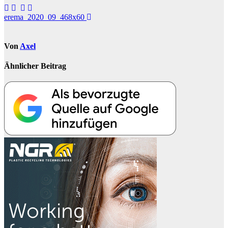
Beitragsnavigation
erema_2020_09_468x60
Von
Axel
Ähnlicher Beitrag