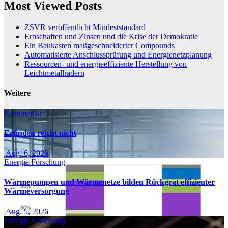
Most Viewed Posts
ZSVR veröffentlicht Mindeststandard
Erbschaften und Zinsen und die Krise der Demokratie
Ein Baukasten maßgeschneiderter Compounds
Automatisierte Anschlussprüfung und Energienetzplanung
Ressourcen- und energieeffiziente Herstellung von
Leichtmetallrädern
Weitere
Kommentar
Erfinden reicht nicht
Aug. 6, 2026
Energie
Forschung
Wärmepumpen und Wärmenetze bilden Rückgrat effizienter
Wärmeversorgung
Aug. 5, 2026
Energie
Forschung