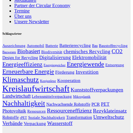
Mediadaten
Partner der Circular Economy
Termine
Über uns
Unsere Newsletter
Schlagwörter
Batterierecycling
Auszeichnung
Baustoffrecycling
Automobil
Batterie
Bau
Biobasiert
CO2
chemisches Recycling
Biodiversität
Bauwesen
Digitalisierung
Elektromobilität
Design for Recycling
Energiewende
Energieeffizienz
Entsorgung
Energiespeicher
Erneuerbare Energie
Investition
Förderung
Klimaschutz
Kooperation
Konjunktur
Kreislaufwirtschaft
Kunststoffverpackungen
Landwirtschaft
Lebensmittelverpackung
Mikroplastik
Nachhaltigkeit
PET
Nachwachsende Rohstoffe
PCR
Ressourceneffizienz
Rezyklateinsatz
Photovoltaik
Ressourcen
Umweltschutz
Transformation
Rohstoffe
Soziale Nachhaltigkeit
rPET
Verbände
Wasserstoff
Verpackung