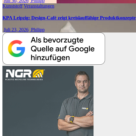
Juli 30, 2026
Philipp
Kunststoff
Veranstaltungen
KPA Leipzig: Design-Café zeigt kreislauffähige Produktkonzepte
Juli 23, 2026
Philipp