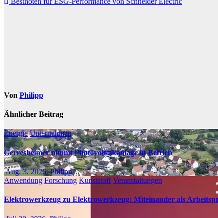
Bestnoten für ESG-Performance von Schneider Electric
Von
Philipp
Ähnlicher Beitrag
Energie
Unternehmen
Gerresheimer nimmt Photovoltaikanlage in Betrieb
Aug. 3, 2026
Philipp
Anwendung
Forschung
Kunststoff
Veranstaltungen
Elektrowerkzeug zu Elektrowerkzeug: Miteinander als Arbeitspr