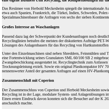
eine eigene Business Unit Recycling, die Komplettlösungen für 
Das Resümee von Herbold Meckesheim spiegelt die internationale Au
etwa auch Spanien, Frankreich, die Türkei, Indien, Schweden, Polen 
Spezialmaschinenbauer die Anfragen von sechs der sieben Kontinente
Großes Interesse an Waschanlagen
Passend dazu lag der Schwerpunkt der Kundenanfragen noch deutlich
Recyclinglinien betrafen die meisten der diskutierten Aufträge PET-
Lösungen des Anlagenbauers für das Recycling von Hartkunststoffen
Unter den Einzelmaschinen sind neben Shreddern, Feinmühlen und Tr
eine Fortentwicklung seines Granulators SML 60/100 SB 2 mitgebracht
Zwangsbeschickung ausgestattet ist. Recyclingtechnik zum Anfassen
Trocknungsleistung erzielt. Sowie ein original Plastkompaktor HV 7
nennenswerter Anteil der gesamten Anfragen auf einen HV-Plastkompak
Zusammenschluß mit Coperion
Der Zusammenschluss von Coperion und Herbold Meckesheim sowie di
Recycling ist in der Lage, modulare System- und Anlagenlösungen i
Einen ersten Eindruck davon konnten sich die Besucher auf der K 20
anschaulich machte.