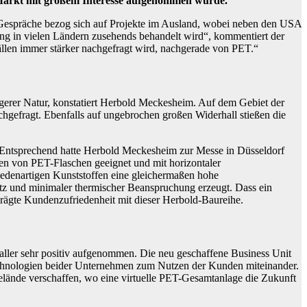
om Markt mit großem Interesse aufgenommen wurde.
 Gespräche bezog sich auf Projekte im Ausland, wobei neben den USA
ling in vielen Ländern zusehends behandelt wird“, kommentiert der
llen immer stärker nachgefragt wird, nachgerade von PET.“
gerer Natur, konstatiert Herbold Meckesheim. Auf dem Gebiet der
hgefragt. Ebenfalls auf ungebrochen großen Widerhall stießen die
 Entsprechend hatte Herbold Meckesheim zur Messe in Düsseldorf
len von PET-Flaschen geeignet und mit horizontaler
edenartigen Kunststoffen eine gleichermaßen hohe
atz und minimaler thermischer Beanspruchung erzeugt. Dass ein
prägte Kundenzufriedenheit mit dieser Herbold-Baureihe.
ler sehr positiv aufgenommen. Die neu geschaffene Business Unit
echnologien beider Unternehmen zum Nutzen der Kunden miteinander.
lände verschaffen, wo eine virtuelle PET-Gesamtanlage die Zukunft