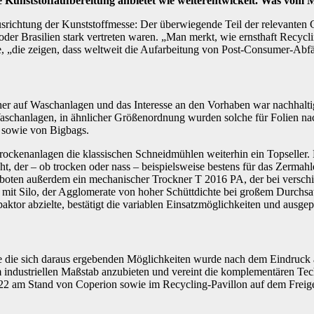
die Kunststoffaufbereitung anbietet wie weiterentwickelt. Was v
srichtung der Kunststoffmesse: Der überwiegende Teil der relevanten
oder Brasilien stark vertreten waren. „Man merkt, wie ernsthaft Recyc
, „die zeigen, dass weltweit die Aufarbeitung von Post-Consumer-Abfä
er auf Waschanlagen und das Interesse an den Vorhaben war nachhalti
Waschanlagen, in ähnlicher Größenordnung wurden solche für Folien nac
 sowie von Bigbags.
ockenanlagen die klassischen Schneidmühlen weiterhin ein Topseller.
, der – ob trocken oder nass – beispielsweise bestens für das Zermah
 boten außerdem ein mechanischer Trockner T 2016 PA, der bei verschi
0 mit Silo, der Agglomerate von hoher Schüttdichte bei großem Durchs
tor abzielte, bestätigt die variablen Einsatzmöglichkeiten und ausge
e sich daraus ergebenden Möglichkeiten wurde nach dem Eindruck al
m industriellen Maßstab anzubieten und vereint die komplementären T
22 am Stand von Coperion sowie im Recycling-Pavillon auf dem Freige