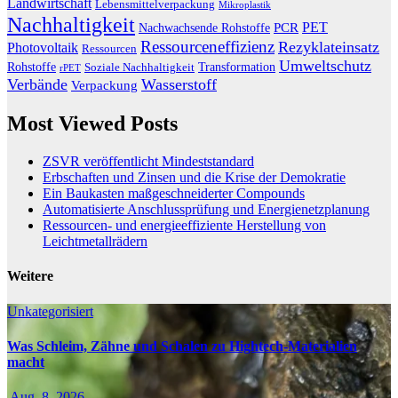
Landwirtschaft
Lebensmittelverpackung
Mikroplastik
Nachhaltigkeit
PET
Nachwachsende Rohstoffe
PCR
Ressourceneffizienz
Rezyklateinsatz
Photovoltaik
Ressourcen
Umweltschutz
Transformation
Rohstoffe
Soziale Nachhaltigkeit
rPET
Verbände
Wasserstoff
Verpackung
Most Viewed Posts
ZSVR veröffentlicht Mindeststandard
Erbschaften und Zinsen und die Krise der Demokratie
Ein Baukasten maßgeschneiderter Compounds
Automatisierte Anschlussprüfung und Energienetzplanung
Ressourcen- und energieeffiziente Herstellung von
Leichtmetallrädern
Weitere
Unkategorisiert
Was Schleim, Zähne und Schalen zu Hightech-Materialien
macht
Aug. 8, 2026