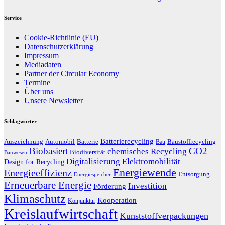
Service
Cookie-Richtlinie (EU)
Datenschutzerklärung
Impressum
Mediadaten
Partner der Circular Economy
Termine
Über uns
Unsere Newsletter
Schlagwörter
Batterierecycling
Auszeichnung
Baustoffrecycling
Automobil
Batterie
Bau
Biobasiert
CO2
chemisches Recycling
Biodiversität
Bauwesen
Digitalisierung
Elektromobilität
Design for Recycling
Energiewende
Energieeffizienz
Entsorgung
Energiespeicher
Erneuerbare Energie
Investition
Förderung
Klimaschutz
Kooperation
Konjunktur
Kreislaufwirtschaft
Kunststoffverpackungen