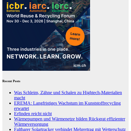
Recent Posts
Was Schleim, Zähne und Schalen zu Hightech-Materialien
macht
EREMA: Langfristiges Wachstum im Kunststoffrecycling
erwartet
Erfinden reicht nicht
Wärmepumpen und Wärmenetze bilden Rückgrat effizienter
Wärmeversorgung
Faltbarer Solartracker verbindet Mehrertrag mit Wetterschutz