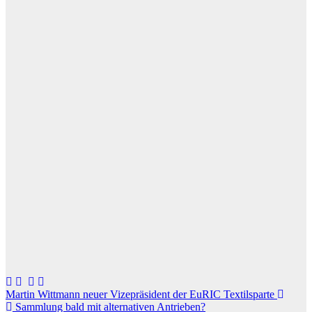
Beitragsnavigation
Martin Wittmann neuer Vizepräsident der EuRIC Textilsparte
Sammlung bald mit alternativen Antrieben?