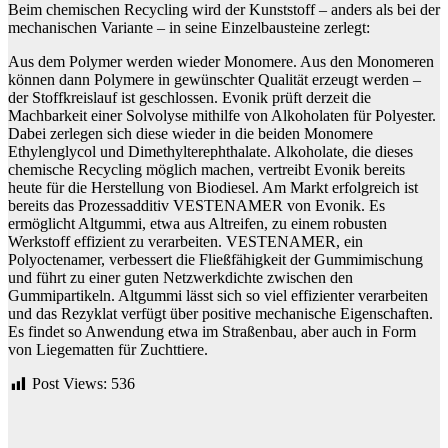
Beim chemischen Recycling wird der Kunststoff – anders als bei der
mechanischen Variante – in seine Einzelbausteine zerlegt:
Aus dem Polymer werden wieder Monomere. Aus den Monomeren
können dann Polymere in gewünschter Qualität erzeugt werden –
der Stoffkreislauf ist geschlossen. Evonik prüft derzeit die
Machbarkeit einer Solvolyse mithilfe von Alkoholaten für Polyester.
Dabei zerlegen sich diese wieder in die beiden Monomere
Ethylenglycol und Dimethylterephthalate. Alkoholate, die dieses
chemische Recycling möglich machen, vertreibt Evonik bereits
heute für die Herstellung von Biodiesel. Am Markt erfolgreich ist
bereits das Prozessadditiv VESTENAMER von Evonik. Es
ermöglicht Altgummi, etwa aus Altreifen, zu einem robusten
Werkstoff effizient zu verarbeiten. VESTENAMER, ein
Polyoctenamer, verbessert die Fließfähigkeit der Gummimischung
und führt zu einer guten Netzwerkdichte zwischen den
Gummipartikeln. Altgummi lässt sich so viel effizienter verarbeiten
und das Rezyklat verfügt über positive mechanische Eigenschaften.
Es findet so Anwendung etwa im Straßenbau, aber auch in Form
von Liegematten für Zuchttiere.
Post Views:
536