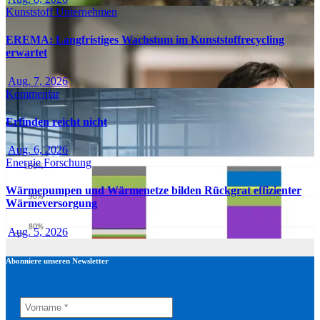
Kunststoff
Unternehmen
EREMA: Langfristiges Wachstum im Kunststoffrecycling
erwartet
Aug. 7, 2026
Kommentar
Erfinden reicht nicht
Aug. 6, 2026
Energie
Forschung
Wärmepumpen und Wärmenetze bilden Rückgrat effizienter
Wärmeversorgung
Aug. 5, 2026
Abonniere unseren Newsletter