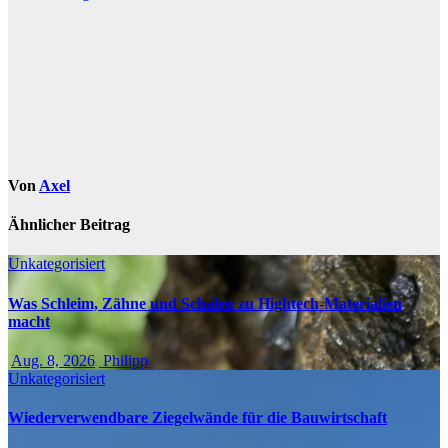
Von
Axel
Ähnlicher Beitrag
Unkategorisiert
Was Schleim, Zähne und Schalen zu Hightech-Materialien
macht
Aug. 8, 2026
Philipp
Unkategorisiert
Wiederverwendbare Ziegelwände für die Bauwirtschaft