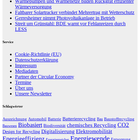
Wärmepumpen und Wärmenetze bilden Rückgrat effizienter
Wärmeversorgung
Faltbarer Solartracker verbindet Mehrertrag mit Wetterschutz
Gerresheimer nimmt Photovoltaikanlage in Betrieb
Streit um Grünstahl: BDE warnt vor Fehlanreizen durch
LESS
Service
Cookie-Richtlinie (EU)
Datenschutzerklärung
Impressum
Mediadaten
Partner der Circular Economy
Termine
Über uns
Unsere Newsletter
Schlagwörter
Batterierecycling
Auszeichnung
Baustoffrecycling
Automobil
Batterie
Bau
Biobasiert
CO2
chemisches Recycling
Biodiversität
Bauwesen
Digitalisierung
Elektromobilität
Design for Recycling
Energiewende
Energieeffizienz
Entsorgung
Energiespeicher