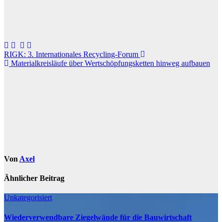
Beitragsnavigation
RIGK: 3. Internationales Recycling-Forum
Materialkreisläufe über Wertschöpfungsketten hinweg aufbauen
Von
Axel
Ähnlicher Beitrag
Unkategorisiert
Wiederverwendbare Ziegelwände für die Bauwirtschaft