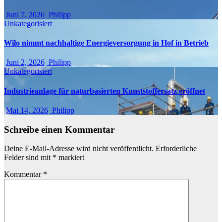
Juni 7, 2026
Philipp
Unkategorisiert
Wilo nimmt nachhaltige Energieversorgung in Hof in Betrieb
Juni 2, 2026
Philipp
Unkategorisiert
Industrieanlage für naturbasierten Kunststoffersatz eröffnet
Mai 14, 2026
Philipp
Schreibe einen Kommentar
Deine E-Mail-Adresse wird nicht veröffentlicht.
Erforderliche
Felder sind mit
*
markiert
Kommentar
*