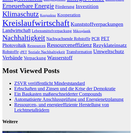
Erneuerbare Energie
Investition
Förderung
Klimaschutz
Kooperation
Konjunktur
Kreislaufwirtschaft
Kunststoffverpackungen
Landwirtschaft
Lebensmittelverpackung
Mikroplastik
Nachhaltigkeit
PET
Nachwachsende Rohstoffe
PCR
Ressourceneffizienz
Rezyklateinsatz
Photovoltaik
Ressourcen
Umweltschutz
Transformation
Rohstoffe
Soziale Nachhaltigkeit
rPET
Verbände
Wasserstoff
Verpackung
Most Viewed Posts
ZSVR veröffentlicht Mindeststandard
Erbschaften und Zinsen und die Krise der Demokratie
Ein Baukasten maßgeschneiderter Compounds
Automatisierte Anschlussprüfung und Energienetzplanung
Ressourcen- und energieeffiziente Herstellung von
Leichtmetallrädern
Weitere