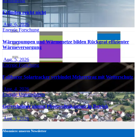
Kommentar
Erfinden reicht nicht
Aug. 6, 2026
Energie
Forschung
Wärmepumpen und Wärmenetze bilden Rückgrat effizienter
Wärmeversorgung
Aug. 5, 2026
Energie
Forschung
Faltbarer Solartracker verbindet Mehrertrag mit Wetterschutz
Aug. 4, 2026
Energie
Unternehmen
Gerresheimer nimmt Photovoltaikanlage in Betrieb
Aug. 3, 2026
Abonniere unseren Newsletter