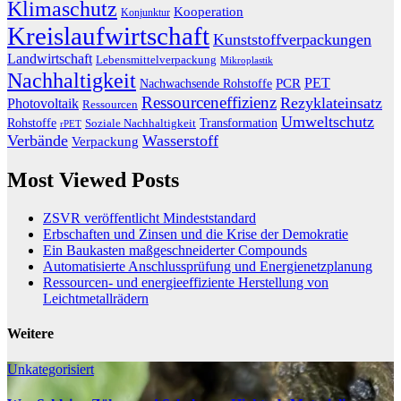
Klimaschutz
Kooperation
Konjunktur
Kreislaufwirtschaft
Kunststoffverpackungen
Landwirtschaft
Lebensmittelverpackung
Mikroplastik
Nachhaltigkeit
PET
Nachwachsende Rohstoffe
PCR
Ressourceneffizienz
Rezyklateinsatz
Photovoltaik
Ressourcen
Umweltschutz
Transformation
Rohstoffe
Soziale Nachhaltigkeit
rPET
Verbände
Wasserstoff
Verpackung
Most Viewed Posts
ZSVR veröffentlicht Mindeststandard
Erbschaften und Zinsen und die Krise der Demokratie
Ein Baukasten maßgeschneiderter Compounds
Automatisierte Anschlussprüfung und Energienetzplanung
Ressourcen- und energieeffiziente Herstellung von
Leichtmetallrädern
Weitere
Unkategorisiert