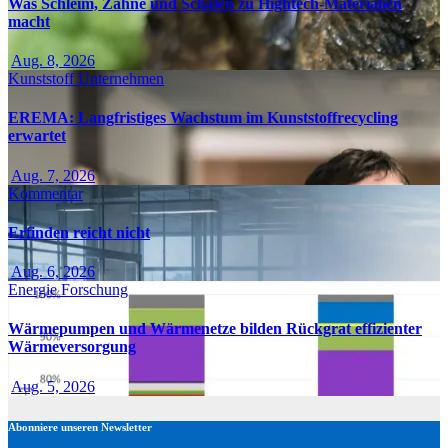
Was Schleim, Zähne und Schalen zu Hightech-Materialien
macht
Aug. 8, 2026
Kunststoff
Unternehmen
EREMA: Langfristiges Wachstum im Kunststoffrecycling
erwartet
Aug. 7, 2026
Kommentar
Erfinden reicht nicht
Aug. 6, 2026
Energie
Forschung
Wärmepumpen und Wärmenetze bilden Rückgrat effizienter
Wärmeversorgung
Aug. 5, 2026
Abonniere unseren Newsletter