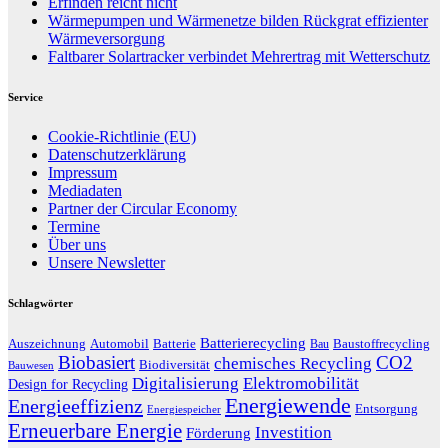
Erfinden reicht nicht
Wärmepumpen und Wärmenetze bilden Rückgrat effizienter
Wärmeversorgung
Faltbarer Solartracker verbindet Mehrertrag mit Wetterschutz
Service
Cookie-Richtlinie (EU)
Datenschutzerklärung
Impressum
Mediadaten
Partner der Circular Economy
Termine
Über uns
Unsere Newsletter
Schlagwörter
Batterierecycling
Auszeichnung
Baustoffrecycling
Automobil
Batterie
Bau
Biobasiert
CO2
chemisches Recycling
Biodiversität
Bauwesen
Digitalisierung
Elektromobilität
Design for Recycling
Energiewende
Energieeffizienz
Entsorgung
Energiespeicher
Erneuerbare Energie
Investition
Förderung