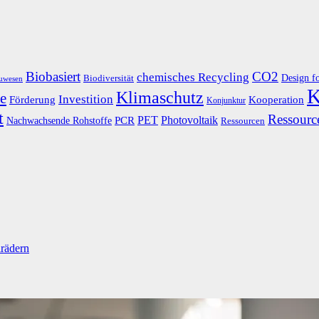
Biobasiert
CO2
chemisches Recycling
Design f
Biodiversität
uwesen
K
Klimaschutz
e
Investition
Kooperation
Förderung
Konjunktur
t
Ressource
PET
Photovoltaik
Nachwachsende Rohstoffe
PCR
Ressourcen
lrädern