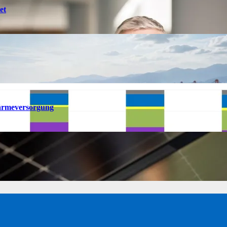
et
ärmeversorgung