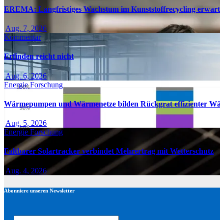
EREMA: Langfristiges Wachstum im Kunststoffrecycling erwart
Aug. 7, 2026
Kommentar
Erfinden reicht nicht
Aug. 6, 2026
Energie
Forschung
Wärmepumpen und Wärmenetze bilden Rückgrat effizienter W
Aug. 5, 2026
Energie
Forschung
Faltbarer Solartracker verbindet Mehrertrag mit Wetterschutz
Aug. 4, 2026
Abonniere unseren Newsletter