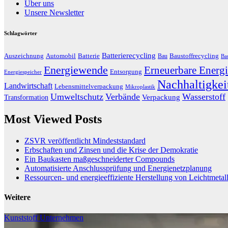
Über uns
Unsere Newsletter
Schlagwörter
Batterierecycling
Auszeichnung
Baustoffrecycling
Automobil
Batterie
Bau
Ba
Energiewende
Erneuerbare Energi
Entsorgung
Energiespeicher
Nachhaltigkei
Landwirtschaft
Lebensmittelverpackung
Mikroplastik
Umweltschutz
Verbände
Wasserstoff
Transformation
Verpackung
Most Viewed Posts
ZSVR veröffentlicht Mindeststandard
Erbschaften und Zinsen und die Krise der Demokratie
Ein Baukasten maßgeschneiderter Compounds
Automatisierte Anschlussprüfung und Energienetzplanung
Ressourcen- und energieeffiziente Herstellung von Leichtmetal
Weitere
Kunststoff
Unternehmen