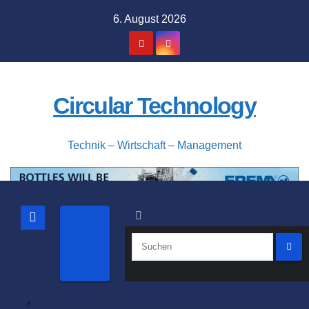
Zum
6. August 2026
Inhalt
springen
Circular Technology
Technik – Wirtschaft – Management