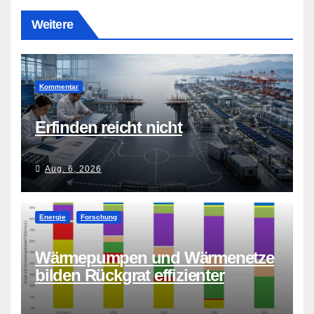
Weitere
Kommentar
Erfinden reicht nicht
Aug. 6, 2026
Energie
Forschung
Wärmepumpen und Wärmenetze
bilden Rückgrat effizienter
Wärmeversorgung