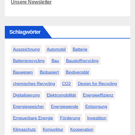
Unsere Newsletter
Schlagwörter
Auszeichnung
Automobil
Batterie
Batterierecycling
Bau
Baustoffrecycling
Bauwesen
Biobasiert
Biodiversität
chemisches Recycling
CO2
Design for Recycling
Digitalisierung
Elektromobilität
Energieeffizienz
Energiespeicher
Energiewende
Entsorgung
Erneuerbare Energie
Förderung
Investition
Klimaschutz
Konjunktur
Kooperation