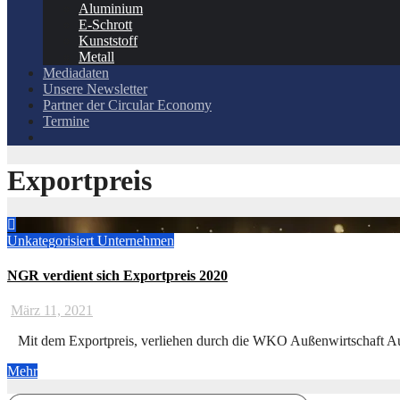
Aluminium
E-Schrott
Kunststoff
Metall
Mediadaten
Unsere Newsletter
Partner der Circular Economy
Termine
Exportpreis
Unkategorisiert
Unternehmen
NGR verdient sich Exportpreis 2020
März 11, 2021
Mit dem Exportpreis, verliehen durch die WKO Außenwirtschaft Au
Mehr