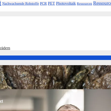
t
Ressource
PET
Photovoltaik
Nachwachsende Rohstoffe
PCR
Ressourcen
lrädern
et