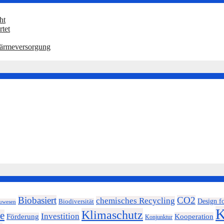
ht
tet
Wärmeversorgung
Biobasiert
CO2
chemisches Recycling
Design f
Biodiversität
uwesen
K
Klimaschutz
e
Investition
Kooperation
Förderung
Konjunktur