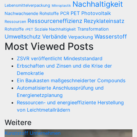
Nachhaltigkeit
Lebensmittelverpackung
Mikroplastik
PET
Photovoltaik
Nachwachsende Rohstoffe
PCR
Ressourceneffizienz
Rezyklateinsatz
Ressourcen
Transformation
Rohstoffe
Soziale Nachhaltigkeit
rPET
Wasserstoff
Umweltschutz
Verbände
Verpackung
Most Viewed Posts
ZSVR veröffentlicht Mindeststandard
Erbschaften und Zinsen und die Krise der
Demokratie
Ein Baukasten maßgeschneiderter Compounds
Automatisierte Anschlussprüfung und
Energienetzplanung
Ressourcen- und energieeffiziente Herstellung
von Leichtmetallrädern
Weitere
Kunststoff
Unternehmen