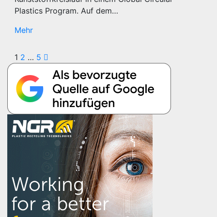
Plastics Program. Auf dem…
Mehr
Seitennummerierung
1
2
…
5
der
Beiträge