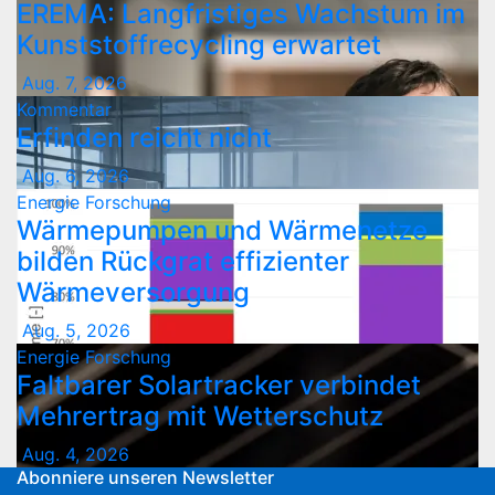
EREMA: Langfristiges Wachstum im
Kunststoffrecycling erwartet
Aug. 7, 2026
Kommentar
Erfinden reicht nicht
Aug. 6, 2026
Energie
Forschung
Wärmepumpen und Wärmenetze
bilden Rückgrat effizienter
Wärmeversorgung
Aug. 5, 2026
Energie
Forschung
Faltbarer Solartracker verbindet
Mehrertrag mit Wetterschutz
Aug. 4, 2026
Abonniere unseren Newsletter