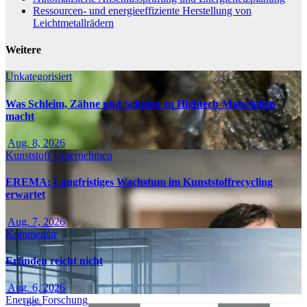
Ressourcen- und energieeffiziente Herstellung von
Leichtmetallrädern
Weitere
Unkategorisiert
Was Schleim, Zähne und Schalen zu Hightech-Materialien
macht
Aug. 8, 2026
Kunststoff
Unternehmen
EREMA: Langfristiges Wachstum im Kunststoffrecycling
erwartet
Aug. 7, 2026
Kommentar
Erfinden reicht nicht
Aug. 6, 2026
Energie
Forschung