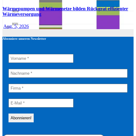
Wärmepumpen und Wärmenetze bilden Rückgrat effizienter
Wärmeversorgung
Aug. 5, 2026
Abonniere unseren Newsletter