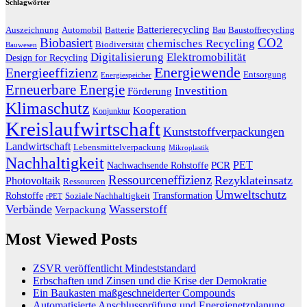
Schlagwörter
Batterierecycling
Auszeichnung
Baustoffrecycling
Automobil
Batterie
Bau
Biobasiert
CO2
chemisches Recycling
Biodiversität
Bauwesen
Digitalisierung
Elektromobilität
Design for Recycling
Energiewende
Energieeffizienz
Entsorgung
Energiespeicher
Erneuerbare Energie
Investition
Förderung
Klimaschutz
Kooperation
Konjunktur
Kreislaufwirtschaft
Kunststoffverpackungen
Landwirtschaft
Lebensmittelverpackung
Mikroplastik
Nachhaltigkeit
PET
Nachwachsende Rohstoffe
PCR
Ressourceneffizienz
Rezyklateinsatz
Photovoltaik
Ressourcen
Umweltschutz
Transformation
Rohstoffe
Soziale Nachhaltigkeit
rPET
Verbände
Wasserstoff
Verpackung
Most Viewed Posts
ZSVR veröffentlicht Mindeststandard
Erbschaften und Zinsen und die Krise der Demokratie
Ein Baukasten maßgeschneiderter Compounds
Automatisierte Anschlussprüfung und Energienetzplanung