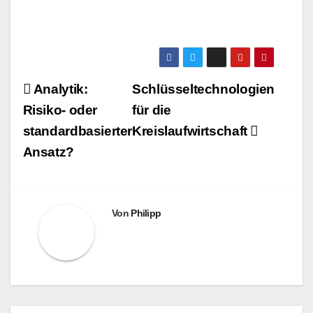
Beitragsnavigation
Analytik:
Schlüsseltechnologien
Risiko- oder
für die
standardbasierter
Kreislaufwirtschaft
Ansatz?
Von
Philipp