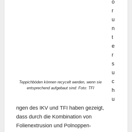
o
r
u
n
t
e
r
s
u
c
Teppichböden können recycelt werden, wenn sie
entsprechend aufgebaut sind: Foto: TFI
h
u
ngen des IKV und TFI haben gezeigt,
dass durch die Kombination von
Folienextrusion und Polnoppen-