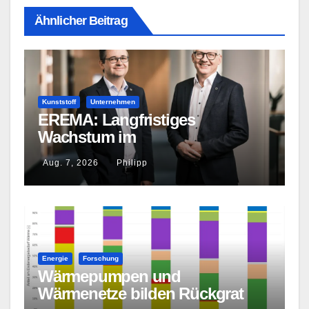
Ähnlicher Beitrag
Kunststoff
Unternehmen
EREMA: Langfristiges
Wachstum im
Kunststoffrecycling erwartet
Aug. 7, 2026
Philipp
Energie
Forschung
Wärmepumpen und
Wärmenetze bilden Rückgrat