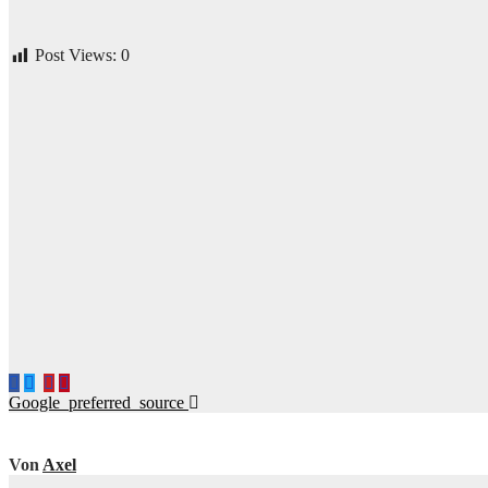
Post Views:
0
Beitragsnavigation
Google_preferred_source
Von
Axel