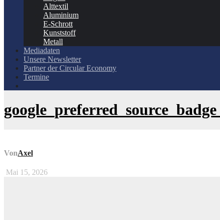
Alttextil
Aluminium
E-Schrott
Kunststoff
Metall
Mediadaten
Unsere Newsletter
Partner der Circular Economy
Termine
google_preferred_source_badge
Von
Axel
Mai 15, 2026