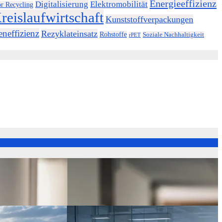
Energieeffizienz
Digitalisierung
Elektromobilität
or Recycling
reislaufwirtschaft
Kunststoffverpackungen
neffizienz
Rezyklateinsatz
Rohstoffe
Soziale Nachhaltigkeit
rPET