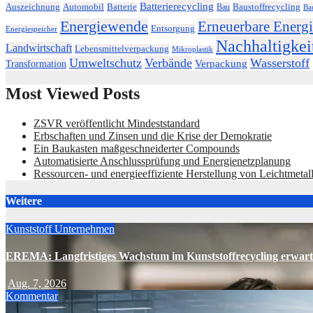
Batterierecycling
Auszeichnung
Baustoffrecycling
Automobil
Batterie
Bau
Ba
Energiewende
Erneuerbare Energi
Entsorgung
Energiespeicher
Nachhaltigkei
Landwirtschaft
Lebensmittelverpackung
Mikroplastik
Umweltschutz
Verbände
Wasserstoff
Transformation
Verpackung
Most Viewed Posts
ZSVR veröffentlicht Mindeststandard
Erbschaften und Zinsen und die Krise der Demokratie
Ein Baukasten maßgeschneiderter Compounds
Automatisierte Anschlussprüfung und Energienetzplanung
Ressourcen- und energieeffiziente Herstellung von Leichtmetal
Weitere
Kunststoff
Unternehmen
EREMA: Langfristiges Wachstum im Kunststoffrecycling erwart
Aug. 7, 2026
Kommentar