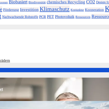
Biobasiert
CO2
chemisches Recycling
Design f
Biodiversität
uwesen
K
Klimaschutz
e
Investition
Kooperation
Förderung
Konjunktur
t
Ressource
PET
Photovoltaik
Nachwachsende Rohstoffe
PCR
Ressourcen
lrädern
et