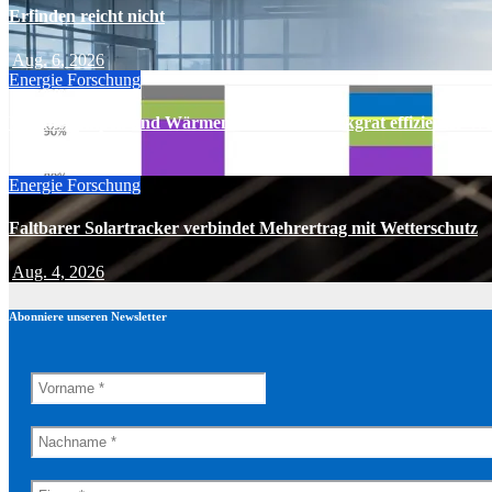
Erfinden reicht nicht
Aug. 6, 2026
Energie
Forschung
Wärmepumpen und Wärmenetze bilden Rückgrat effizienter W
Aug. 5, 2026
Energie
Forschung
Faltbarer Solartracker verbindet Mehrertrag mit Wetterschutz
Aug. 4, 2026
Abonniere unseren Newsletter