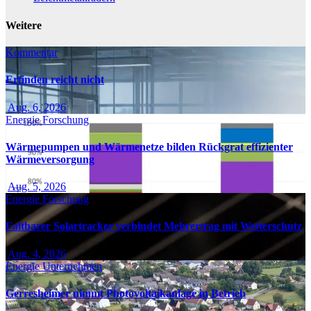
Weitere
Kommentar
Erfinden reicht nicht
Aug. 6, 2026
Energie
Forschung
Wärmepumpen und Wärmenetze bilden Rückgrat effizienter
Wärmeversorgung
Aug. 5, 2026
Energie
Forschung
Faltbarer Solartracker verbindet Mehrertrag mit Wetterschutz
Aug. 4, 2026
Energie
Unternehmen
Gerresheimer nimmt Photovoltaikanlage in Betrieb