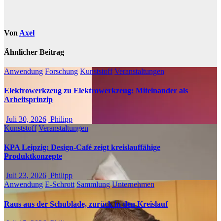
Von
Axel
Ähnlicher Beitrag
Anwendung
Forschung
Kunststoff
Veranstaltungen
Elektrowerkzeug zu Elektrowerkzeug: Miteinander als
Arbeitsprinzip
Juli 30, 2026
Philipp
Kunststoff
Veranstaltungen
KPA Leipzig: Design-Café zeigt kreislauffähige
Produktkonzepte
Juli 23, 2026
Philipp
Anwendung
E-Schrott
Sammlung
Unternehmen
Raus aus der Schublade, zurück in den Kreislauf