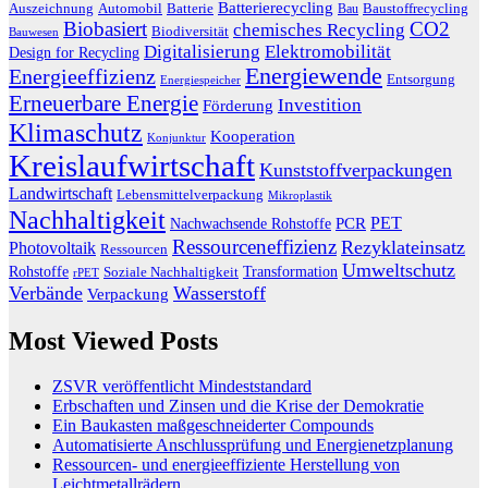
Batterierecycling
Auszeichnung
Baustoffrecycling
Automobil
Batterie
Bau
Biobasiert
CO2
chemisches Recycling
Biodiversität
Bauwesen
Digitalisierung
Elektromobilität
Design for Recycling
Energiewende
Energieeffizienz
Entsorgung
Energiespeicher
Erneuerbare Energie
Investition
Förderung
Klimaschutz
Kooperation
Konjunktur
Kreislaufwirtschaft
Kunststoffverpackungen
Landwirtschaft
Lebensmittelverpackung
Mikroplastik
Nachhaltigkeit
PET
Nachwachsende Rohstoffe
PCR
Ressourceneffizienz
Rezyklateinsatz
Photovoltaik
Ressourcen
Umweltschutz
Transformation
Rohstoffe
Soziale Nachhaltigkeit
rPET
Verbände
Wasserstoff
Verpackung
Most Viewed Posts
ZSVR veröffentlicht Mindeststandard
Erbschaften und Zinsen und die Krise der Demokratie
Ein Baukasten maßgeschneiderter Compounds
Automatisierte Anschlussprüfung und Energienetzplanung
Ressourcen- und energieeffiziente Herstellung von
Leichtmetallrädern