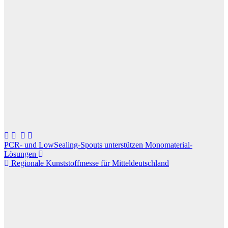
Beitragsnavigation
PCR- und LowSealing-Spouts unterstützen Monomaterial-
Lösungen
Regionale Kunststoffmesse für Mitteldeutschland