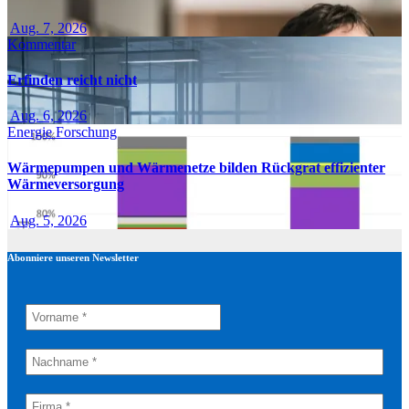
Aug. 7, 2026
Kommentar
Erfinden reicht nicht
Aug. 6, 2026
Energie
Forschung
Wärmepumpen und Wärmenetze bilden Rückgrat effizienter
Wärmeversorgung
Aug. 5, 2026
Abonniere unseren Newsletter