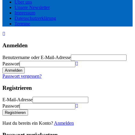
Über uns
Unsere Newsletter
Impressum
Datenschutzerklärung
Termine
Anmelden
Benutzername oder E-Mail-Adresse
Passwort
Anmelden
Passwort vergessen?
Registrieren
E-Mail-Adresse
Passwort
Registrieren
Hast du bereits ein Konto?
Anmelden
Passwort zurücksetzen