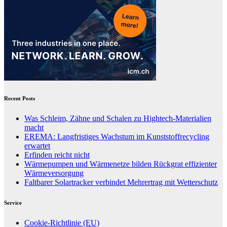
Recent Posts
Was Schleim, Zähne und Schalen zu Hightech-Materialien
macht
EREMA: Langfristiges Wachstum im Kunststoffrecycling
erwartet
Erfinden reicht nicht
Wärmepumpen und Wärmenetze bilden Rückgrat effizienter
Wärmeversorgung
Faltbarer Solartracker verbindet Mehrertrag mit Wetterschutz
Service
Cookie-Richtlinie (EU)