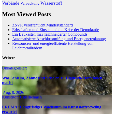
Verbände
Wasserstoff
Verpackung
Most Viewed Posts
ZSVR veröffentlicht Mindeststandard
Erbschaften und Zinsen und die Krise der Demokratie
Ein Baukasten maßgeschneiderter Compounds
Automatisierte Anschlussprüfung und Energienetzplanung
Ressourcen- und energieeffiziente Herstellung von
Leichtmetallrädern
Weitere
Unkategorisiert
Was Schleim, Zähne und Schalen zu Hightech-Materialien
macht
Aug. 8, 2026
Kunststoff
Unternehmen
EREMA: Langfristiges Wachstum im Kunststoffrecycling
erwartet