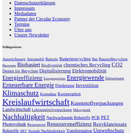
Datenschutzerklärung
Impressum
Mediadaten
Partner der Circular Economy
Termine
Über uns
Unsere Newsletter
Schlagwörter
Batterierecycling
Auszeichnung
Baustoffrecycling
Automobil
Batterie
Bau
Biobasiert
CO2
chemisches Recycling
Biodiversität
Bauwesen
Digitalisierung
Elektromobilität
Design for Recycling
Energiewende
Energieeffizienz
Entsorgung
Energiespeicher
Erneuerbare Energie
Investition
Förderung
Klimaschutz
Kooperation
Konjunktur
Kreislaufwirtschaft
Kunststoffverpackungen
Landwirtschaft
Lebensmittelverpackung
Mikroplastik
Nachhaltigkeit
PET
Nachwachsende Rohstoffe
PCR
Ressourceneffizienz
Rezyklateinsatz
Photovoltaik
Ressourcen
Umweltschutz
Transformation
Rohstoffe
Soziale Nachhaltigkeit
rPET