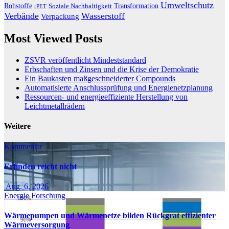
Umweltschutz
Transformation
Rohstoffe
Soziale Nachhaltigkeit
rPET
Verbände
Wasserstoff
Verpackung
Most Viewed Posts
ZSVR veröffentlicht Mindeststandard
Erbschaften und Zinsen und die Krise der Demokratie
Ein Baukasten maßgeschneiderter Compounds
Automatisierte Anschlussprüfung und Energienetzplanung
Ressourcen- und energieeffiziente Herstellung von
Leichtmetallrädern
Weitere
Kommentar
Erfinden reicht nicht
Aug. 6, 2026
Energie
Forschung
Wärmepumpen und Wärmenetze bilden Rückgrat effizienter
Wärmeversorgung