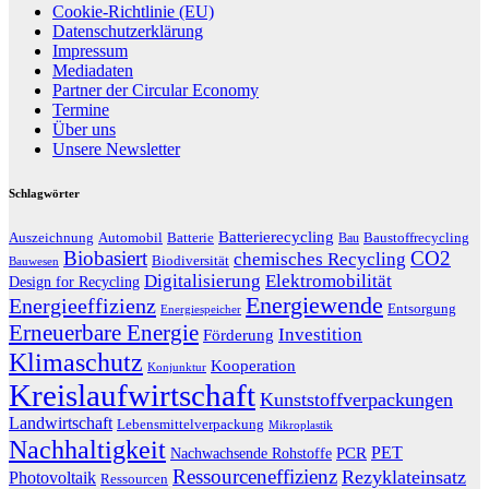
Cookie-Richtlinie (EU)
Datenschutzerklärung
Impressum
Mediadaten
Partner der Circular Economy
Termine
Über uns
Unsere Newsletter
Schlagwörter
Batterierecycling
Auszeichnung
Baustoffrecycling
Automobil
Batterie
Bau
Biobasiert
CO2
chemisches Recycling
Biodiversität
Bauwesen
Digitalisierung
Elektromobilität
Design for Recycling
Energiewende
Energieeffizienz
Entsorgung
Energiespeicher
Erneuerbare Energie
Investition
Förderung
Klimaschutz
Kooperation
Konjunktur
Kreislaufwirtschaft
Kunststoffverpackungen
Landwirtschaft
Lebensmittelverpackung
Mikroplastik
Nachhaltigkeit
PET
Nachwachsende Rohstoffe
PCR
Ressourceneffizienz
Rezyklateinsatz
Photovoltaik
Ressourcen