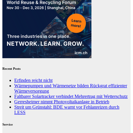
Recent Posts
Erfinden reicht nicht
Wärmepumpen und Wärmenetze bilden Rückgrat effizienter
Wärmeversorgung
Faltbarer Solartracker verbindet Mehrertrag mit Wetterschutz
Gerresheimer nimmt Photovoltaikanlage in Betrieb
Streit um Grünstahl: BDE warnt vor Fehlanreizen durch
LESS
Service