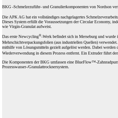
BKG
-Schmelzezuführ- und Granulierkomponenten von Nordson verwa
Die APK AG hat ein vollständiges nachgelagertes Schmelzeverarbeit
Dieses System erfüllt die Voraussetzungen der Circular Economy, in
wie Virgin-Granulat aufweist.
®
Das erste Newcycling
-Werk befindet sich in Merseburg und wurde 
Mehrschichtverpackungsfolien (aus industriellen Quellen) verwende
mithilfe von Lösungsmitteln gezielt aufgelöst werden. Dabei werden d
Wiederverwendung in diesem Prozess entfernt. Ein Extruder führt 
Die Komponenten der BKG umfassen eine BlueFlow™-Zahnradpumpe,
Prozesswasser-/Granulattrocknersystem.