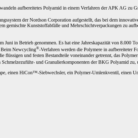
ndeln aufbereitetes Polyamid in einem Verfahren der APK AG zu Granu
ungssystem der Nordson Corporation aufgestellt, das bei dem innovati
dem gemischte Kunststoffabfälle und Mehrschichtverpackungen zu aufb
im Juni in Betrieb genommen. Es hat eine Jahreskapazität von 8.000 
®
t. Beim Newcycling
-Verfahren werden die Polymere in aufbereiteter Fo
ie flüssigen und festen Bestandteile voneinander getrennt, das Polymer
den Schmelzezuführ- und Granulierkomponenten der BKG Polyamid zu,
 einen HiCon™-Siebwechsler, ein Polymer-Umlenkventil, einen Unt