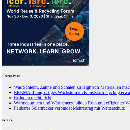
Recent Posts
Was Schleim, Zähne und Schalen zu Hightech-Materialien mac
EREMA: Langfristiges Wachstum im Kunststoffrecycling erwar
Erfinden reicht nicht
Wärmepumpen und Wärmenetze bilden Rückgrat effizienter 
Faltbarer Solartracker verbindet Mehrertrag mit Wetterschutz
Service