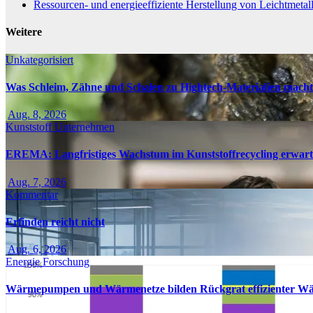
Ressourcen- und energieeffiziente Herstellung von Leichtmetal
Weitere
Unkategorisiert
Was Schleim, Zähne und Schalen zu Hightech-Materialien macht
Aug. 8, 2026
Kunststoff
Unternehmen
EREMA: Langfristiges Wachstum im Kunststoffrecycling erwart
Aug. 7, 2026
Kommentar
Erfinden reicht nicht
Aug. 6, 2026
Energie
Forschung
Wärmepumpen und Wärmenetze bilden Rückgrat effizienter W