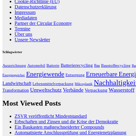
Cookie-Richtlinie (EU)
Datenschutzerklärung
Impressum
Mediadaten
Partner der Circular Economy
Termine
Über uns
Unsere Newsletter
Schlagwörter
Batterierecycling
Auszeichnung
Baustoffrecycling
Automobil
Batterie
Bau
Ba
Energiewende
Erneuerbare Energi
Entsorgung
Energiespeicher
Nachhaltigkei
Landwirtschaft
Lebensmittelverpackung
Mikroplastik
Umweltschutz
Verbände
Wasserstoff
Transformation
Verpackung
Most Viewed Posts
ZSVR veröffentlicht Mindeststandard
Erbschaften und Zinsen und die Krise der Demokratie
Ein Baukasten maßgeschneiderter Compounds
Automatisierte Anschlussprüfung und Energienetzplanung