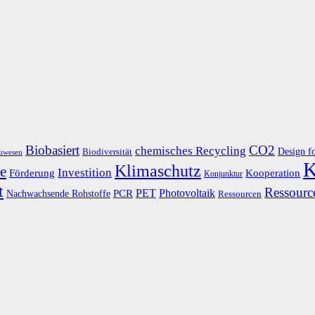
Biobasiert
CO2
chemisches Recycling
Design f
Biodiversität
uwesen
K
Klimaschutz
e
Investition
Kooperation
Förderung
Konjunktur
t
Ressource
PET
Photovoltaik
Nachwachsende Rohstoffe
PCR
Ressourcen