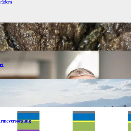
lrädern
et
ärmeversorgung