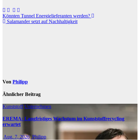
Beitragsnavigation
Könnten Tunnel Energielieferanten werden?
Salamander setzt auf Nachhaltigkeit
Von
Philipp
Ähnlicher Beitrag
Kunststoff
Unternehmen
EREMA: Langfristiges Wachstum im Kunststoffrecycling
erwartet
Aug. 7, 2026
Philipp