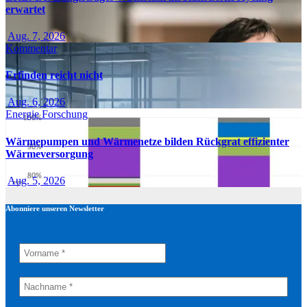
erwartet
Aug. 7, 2026
Kommentar
Erfinden reicht nicht
Aug. 6, 2026
Energie
Forschung
Wärmepumpen und Wärmenetze bilden Rückgrat effizienter
Wärmeversorgung
Aug. 5, 2026
Abonniere unseren Newsletter