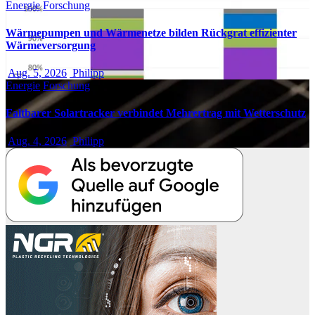
Energie
Forschung
Wärmepumpen und Wärmenetze bilden Rückgrat effizienter
Wärmeversorgung
Aug. 5, 2026
Philipp
Energie
Forschung
Faltbarer Solartracker verbindet Mehrertrag mit Wetterschutz
Aug. 4, 2026
Philipp