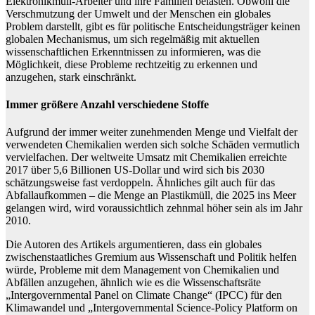
Elektronikmüll-Arbeiter und ihre Familien belasten. Obwohl die
Verschmutzung der Umwelt und der Menschen ein globales
Problem darstellt, gibt es für politische Entscheidungsträger keinen
globalen Mechanismus, um sich regelmäßig mit aktuellen
wissenschaftlichen Erkenntnissen zu informieren, was die
Möglichkeit, diese Probleme rechtzeitig zu erkennen und
anzugehen, stark einschränkt.
Immer größere Anzahl verschiedene Stoffe
Aufgrund der immer weiter zunehmenden Menge und Vielfalt der
verwendeten Chemikalien werden sich solche Schäden vermutlich
vervielfachen. Der weltweite Umsatz mit Chemikalien erreichte
2017 über 5,6 Billionen US-Dollar und wird sich bis 2030
schätzungsweise fast verdoppeln. Ähnliches gilt auch für das
Abfallaufkommen – die Menge an Plastikmüll, die 2025 ins Meer
gelangen wird, wird voraussichtlich zehnmal höher sein als im Jahr
2010.
Die Autoren des Artikels argumentieren, dass ein globales
zwischenstaatliches Gremium aus Wissenschaft und Politik helfen
würde, Probleme mit dem Management von Chemikalien und
Abfällen anzugehen, ähnlich wie es die Wissenschaftsräte
„Intergovernmental Panel on Climate Change“ (IPCC) für den
Klimawandel und „Intergovernmental Science-Policy Platform on