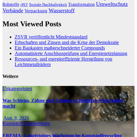
Umweltschutz
Transformation
Rohstoffe
Soziale Nachhaltigkeit
rPET
Verbände
Wasserstoff
Verpackung
Most Viewed Posts
ZSVR veröffentlicht Mindeststandard
Erbschaften und Zinsen und die Krise der Demokratie
Ein Baukasten maßgeschneiderter Compounds
Automatisierte Anschlussprüfung und Energienetzplanung
Ressourcen- und energieeffiziente Herstellung von
Leichtmetallrädern
Weitere
Unkategorisiert
Was Schleim, Zähne und Schalen zu Hightech-Materialien
macht
Aug. 8, 2026
Kunststoff
Unternehmen
EREMA: Langfristiges Wachstum im Kunststoffrecycling