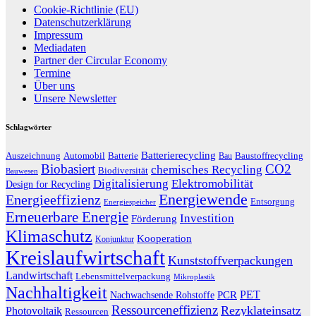
Cookie-Richtlinie (EU)
Datenschutzerklärung
Impressum
Mediadaten
Partner der Circular Economy
Termine
Über uns
Unsere Newsletter
Schlagwörter
Batterierecycling
Auszeichnung
Baustoffrecycling
Automobil
Batterie
Bau
Biobasiert
CO2
chemisches Recycling
Biodiversität
Bauwesen
Digitalisierung
Elektromobilität
Design for Recycling
Energiewende
Energieeffizienz
Entsorgung
Energiespeicher
Erneuerbare Energie
Investition
Förderung
Klimaschutz
Kooperation
Konjunktur
Kreislaufwirtschaft
Kunststoffverpackungen
Landwirtschaft
Lebensmittelverpackung
Mikroplastik
Nachhaltigkeit
PET
Nachwachsende Rohstoffe
PCR
Ressourceneffizienz
Rezyklateinsatz
Photovoltaik
Ressourcen