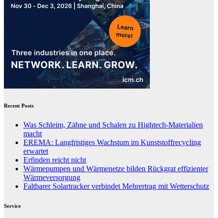
Recent Posts
Was Schleim, Zähne und Schalen zu Hightech-Materialien
macht
EREMA: Langfristiges Wachstum im Kunststoffrecycling
erwartet
Erfinden reicht nicht
Wärmepumpen und Wärmenetze bilden Rückgrat effizienter
Wärmeversorgung
Faltbarer Solartracker verbindet Mehrertrag mit Wetterschutz
Service