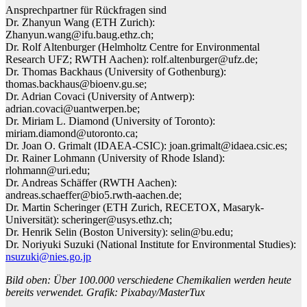
Ansprechpartner für Rückfragen sind
Dr. Zhanyun Wang (ETH Zurich):
Zhanyun.wang@ifu.baug.ethz.ch;
Dr. Rolf Altenburger (Helmholtz Centre for Environmental
Research UFZ; RWTH Aachen): rolf.altenburger@ufz.de;
Dr. Thomas Backhaus (University of Gothenburg):
thomas.backhaus@bioenv.gu.se;
Dr. Adrian Covaci (University of Antwerp):
adrian.covaci@uantwerpen.be;
Dr. Miriam L. Diamond (University of Toronto):
miriam.diamond@utoronto.ca;
Dr. Joan O. Grimalt (IDAEA-CSIC): joan.grimalt@idaea.csic.es;
Dr. Rainer Lohmann (University of Rhode Island):
rlohmann@uri.edu;
Dr. Andreas Schäffer (RWTH Aachen):
andreas.schaeffer@bio5.rwth-aachen.de;
Dr. Martin Scheringer (ETH Zurich, RECETOX, Masaryk-
Universität): scheringer@usys.ethz.ch;
Dr. Henrik Selin (Boston University): selin@bu.edu;
Dr. Noriyuki Suzuki (National Institute for Environmental Studies):
nsuzuki@nies.go.jp
Bild oben: Über 100.000 verschiedene Chemikalien werden heute
bereits verwendet. Grafik: Pixabay/MasterTux