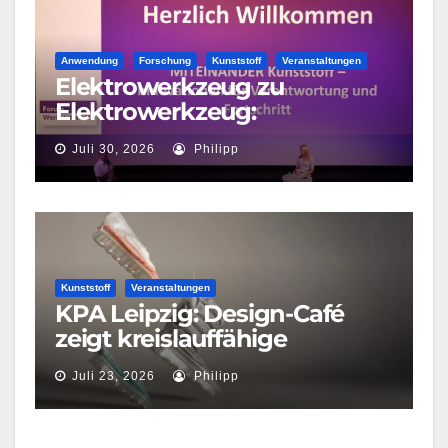
Anwendung
Forschung
Kunststoff
Veranstaltungen
Elektrowerkzeug zu
Elektrowerkzeug:
Miteinander als
Juli 30, 2026
Philipp
Arbeitsprinzip
Kunststoff
Veranstaltungen
KPA Leipzig: Design-Café
zeigt kreislauffähige
Produktkonzepte
Juli 23, 2026
Philipp