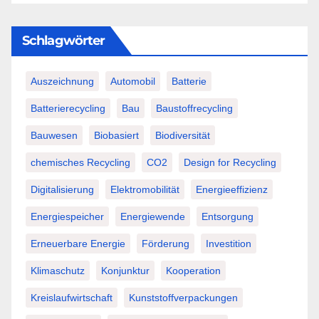
Schlagwörter
Auszeichnung
Automobil
Batterie
Batterierecycling
Bau
Baustoffrecycling
Bauwesen
Biobasiert
Biodiversität
chemisches Recycling
CO2
Design for Recycling
Digitalisierung
Elektromobilität
Energieeffizienz
Energiespeicher
Energiewende
Entsorgung
Erneuerbare Energie
Förderung
Investition
Klimaschutz
Konjunktur
Kooperation
Kreislaufwirtschaft
Kunststoffverpackungen