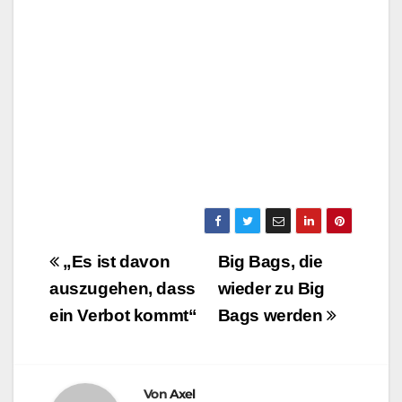
Beitragsnavigation
„Es ist davon
Big Bags, die
auszugehen, dass
wieder zu Big
ein Verbot kommt“
Bags werden
Von
Axel