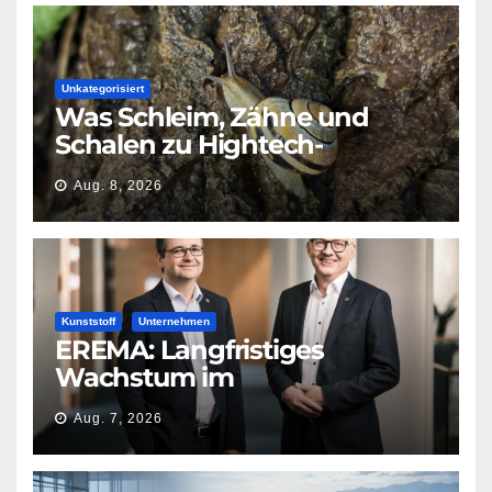
Unkategorisiert
Was Schleim, Zähne und
Schalen zu Hightech-
Materialien macht
Aug. 8, 2026
Kunststoff
Unternehmen
EREMA: Langfristiges
Wachstum im
Kunststoffrecycling erwartet
Aug. 7, 2026