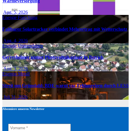
Wärmeversorgung
Aug. 5, 2026
Energie
Forschung
Faltbarer Solartracker verbindet Mehrertrag mit Wetterschutz
Aug. 4, 2026
Energie
Unternehmen
Gerresheimer nimmt Photovoltaikanlage in Betrieb
Aug. 3, 2026
Energie
Metall
Streit um Grünstahl: BDE warnt vor Fehlanreizen durch LESS
Juli 31, 2026
Abonniere unseren Newsletter