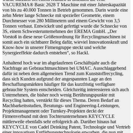
VACUREMA® Basic 2628 T Maschine mit einer Jahreskapazität
von bis zu 40.000 Tonnen in Betrieb genommen. Darin wurde eine
zehn Meter lange Schnecke mit spezieller Geometrie, einem
Durchmesser von 280 Millimetern und einem Gewicht von 3,5
Tonnen verbaut. Entwickelt und gefertigt wurde die Schnecke von
3S, einem Schwesterunternehmen der EREMA GmbH. „Der
Vorstoß in diese neue Größenordnung für Recyclingmaschinen ist
somit auch ein sichtbarer Beleg dafür, wieviel Innovationskraft und
Know-how in unserer Firmengruppe steckt und welche
Synergieeffekte dadurch entstehen“, so Hackl.
Anhaltend hoch war im abgelaufenen Geschäftsjahr auch die
Nachfrage an Gebrauchtmaschinen bei UMAC. Ausschlaggebend
dafür ist neben dem allgemeinen Trend zum Kunststoffrecycling,
dass sich Kunden aufgrund der angespannten Lage an den
Beschaffungsmärkten häufiger für das kurzfristig verfügbare
gebrauchte System entscheiden. Gleichzeitig interessieren sich auch
Unternehmen, die bisher noch wenig Berührungspunkte mit
Recycling hatten, verstärkt für dieses Thema. Deren Bedarf an
Machbarkeitsstudien, Beratungs- und Engineering-Leistungen,
Projektmanagement oder Turnkey-Projekten deckt der
Firmenverbund mit dem Tochterunternehmen KEYCYCLE
mittlerweile ebenfalls sehr erfolgreich ab. Darüber hinaus hat
KEYCYCLE von Cadel Deinking Patent, Technologie und Vertrieb
einer innovativen Entfärbungstechnologie erworben, die nun mit