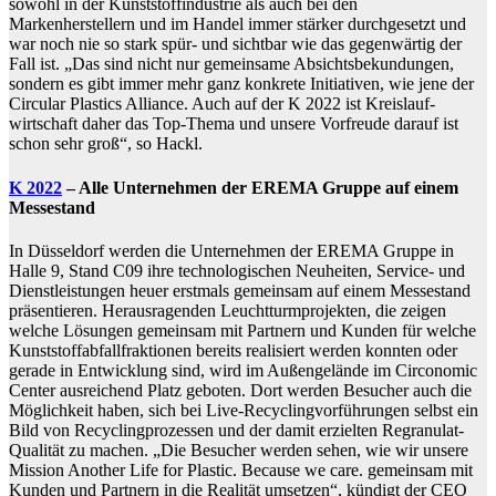
sowohl in der Kunststoffindustrie als auch bei den
Markenherstellern und im Handel immer stärker durchgesetzt und
war noch nie so stark spür- und sichtbar wie das gegenwärtig der
Fall ist. „Das sind nicht nur gemeinsame Absichtsbekundungen,
sondern es gibt immer mehr ganz konkrete Initiativen, wie jene der
Circular Plastics Alliance. Auch auf der K 2022 ist Kreislauf-
wirtschaft daher das Top-Thema und unsere Vorfreude darauf ist
schon sehr groß“, so Hackl.
K 2022
– Alle Unternehmen der EREMA Gruppe auf einem
Messestand
In Düsseldorf werden die Unternehmen der EREMA Gruppe in
Halle 9, Stand C09 ihre technologischen Neuheiten, Service- und
Dienstleistungen heuer erstmals gemeinsam auf einem Messestand
präsentieren. Herausragenden Leuchtturmprojekten, die zeigen
welche Lösungen gemeinsam mit Partnern und Kunden für welche
Kunststoffabfallfraktionen bereits realisiert werden konnten oder
gerade in Entwicklung sind, wird im Außengelände im Circonomic
Center ausreichend Platz geboten. Dort werden Besucher auch die
Möglichkeit haben, sich bei Live-Recyclingvorführungen selbst ein
Bild von Recyclingprozessen und der damit erzielten Regranulat-
Qualität zu machen. „Die Besucher werden sehen, wie wir unsere
Mission Another Life for Plastic. Because we care. gemeinsam mit
Kunden und Partnern in die Realität umsetzen“, kündigt der CEO