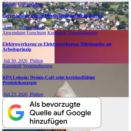
Energie
Unternehmen
Gerresheimer nimmt Photovoltaikanlage in Betrieb
Aug. 3, 2026
Philipp
Anwendung
Forschung
Kunststoff
Veranstaltungen
Elektrowerkzeug zu Elektrowerkzeug: Miteinander als
Arbeitsprinzip
Juli 30, 2026
Philipp
Kunststoff
Veranstaltungen
KPA Leipzig: Design-Café zeigt kreislauffähige
Produktkonzepte
Juli 23, 2026
Philipp