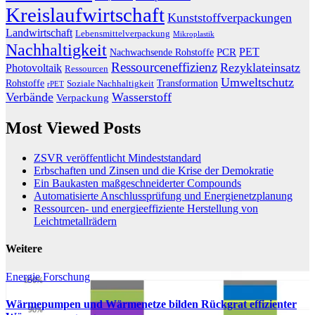
Kreislaufwirtschaft
Kunststoffverpackungen
Landwirtschaft
Lebensmittelverpackung
Mikroplastik
Nachhaltigkeit
PET
Nachwachsende Rohstoffe
PCR
Ressourceneffizienz
Rezyklateinsatz
Photovoltaik
Ressourcen
Umweltschutz
Transformation
Rohstoffe
Soziale Nachhaltigkeit
rPET
Verbände
Wasserstoff
Verpackung
Most Viewed Posts
ZSVR veröffentlicht Mindeststandard
Erbschaften und Zinsen und die Krise der Demokratie
Ein Baukasten maßgeschneiderter Compounds
Automatisierte Anschlussprüfung und Energienetzplanung
Ressourcen- und energieeffiziente Herstellung von
Leichtmetallrädern
Weitere
Energie
Forschung
Wärmepumpen und Wärmenetze bilden Rückgrat effizienter