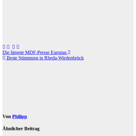
Beitragsnavigation
Die längste MDF-Presse Europas
Beste Stimmung in Rheda-Wiedenbrück
Von
Philipp
Ähnlicher Beitrag