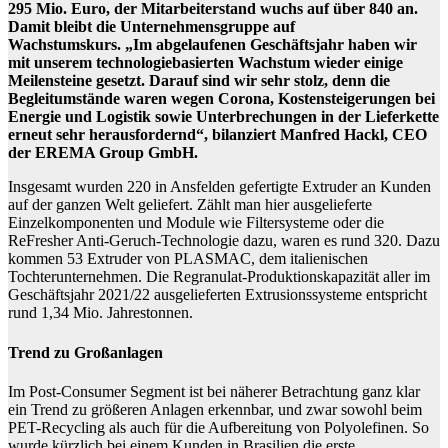
295 Mio. Euro, der Mitarbeiterstand wuchs auf über 840 an.
Damit bleibt die Unternehmensgruppe auf
Wachstumskurs. „Im abgelaufenen Geschäftsjahr haben wir
mit unserem technologiebasierten Wachstum wieder einige
Meilensteine gesetzt. Darauf sind wir sehr stolz, denn die
Begleitumstände waren wegen Corona, Kostensteigerungen bei
Energie und Logistik sowie Unterbrechungen in der Lieferkette
erneut sehr herausfordernd“, bilanziert Manfred Hackl, CEO
der EREMA Group GmbH.
Insgesamt wurden 220 in Ansfelden gefertigte Extruder an Kunden
auf der ganzen Welt geliefert. Zählt man hier ausgelieferte
Einzelkomponenten und Module wie Filtersysteme oder die
ReFresher Anti-Geruch-Technologie dazu, waren es rund 320. Dazu
kommen 53 Extruder von PLASMAC, dem italienischen
Tochterunternehmen. Die Regranulat-Produktionskapazität aller im
Geschäftsjahr 2021/22 ausgelieferten Extrusionssysteme entspricht
rund 1,34 Mio. Jahrestonnen.
Trend zu Großanlagen
Im Post-Consumer Segment ist bei näherer Betrachtung ganz klar
ein Trend zu größeren Anlagen erkennbar, und zwar sowohl beim
PET-Recycling als auch für die Aufbereitung von Polyolefinen. So
wurde kürzlich bei einem Kunden in Brasilien die erste