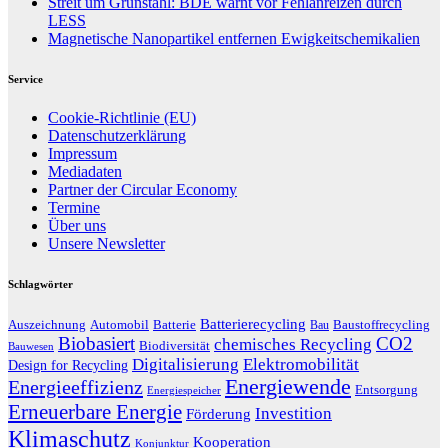
Streit um Grünstahl: BDE warnt vor Fehlanreizen durch
LESS
Magnetische Nanopartikel entfernen Ewigkeitschemikalien
Service
Cookie-Richtlinie (EU)
Datenschutzerklärung
Impressum
Mediadaten
Partner der Circular Economy
Termine
Über uns
Unsere Newsletter
Schlagwörter
Batterierecycling
Auszeichnung
Baustoffrecycling
Automobil
Batterie
Bau
Biobasiert
CO2
chemisches Recycling
Biodiversität
Bauwesen
Digitalisierung
Elektromobilität
Design for Recycling
Energiewende
Energieeffizienz
Entsorgung
Energiespeicher
Erneuerbare Energie
Investition
Förderung
Klimaschutz
Kooperation
Konjunktur