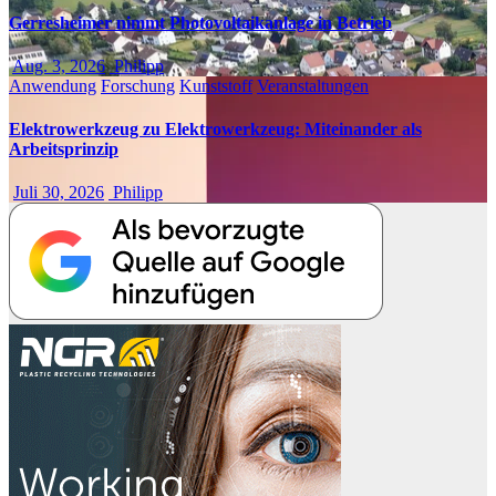
Gerresheimer nimmt Photovoltaikanlage in Betrieb
Aug. 3, 2026
Philipp
Anwendung
Forschung
Kunststoff
Veranstaltungen
Elektrowerkzeug zu Elektrowerkzeug: Miteinander als
Arbeitsprinzip
Juli 30, 2026
Philipp