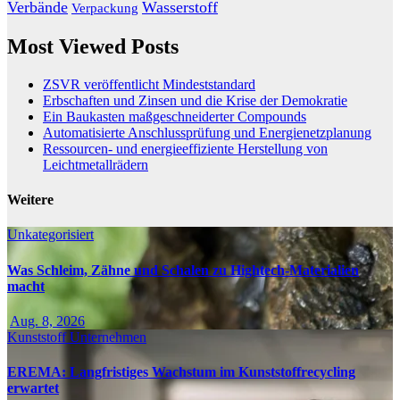
Verbände
Wasserstoff
Verpackung
Most Viewed Posts
ZSVR veröffentlicht Mindeststandard
Erbschaften und Zinsen und die Krise der Demokratie
Ein Baukasten maßgeschneiderter Compounds
Automatisierte Anschlussprüfung und Energienetzplanung
Ressourcen- und energieeffiziente Herstellung von
Leichtmetallrädern
Weitere
Unkategorisiert
Was Schleim, Zähne und Schalen zu Hightech-Materialien
macht
Aug. 8, 2026
Kunststoff
Unternehmen
EREMA: Langfristiges Wachstum im Kunststoffrecycling
erwartet