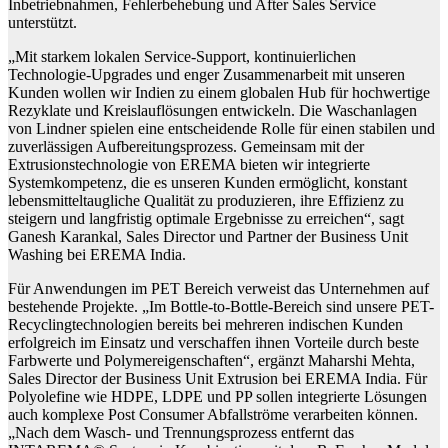
Inbetriebnahmen, Fehlerbehebung und After Sales Service
unterstützt.
„Mit starkem lokalen Service-Support, kontinuierlichen
Technologie-Upgrades und enger Zusammenarbeit mit unseren
Kunden wollen wir Indien zu einem globalen Hub für hochwertige
Rezyklate und Kreislauflösungen entwickeln. Die Waschanlagen
von Lindner spielen eine entscheidende Rolle für einen stabilen und
zuverlässigen Aufbereitungsprozess. Gemeinsam mit der
Extrusionstechnologie von EREMA bieten wir integrierte
Systemkompetenz, die es unseren Kunden ermöglicht, konstant
lebensmitteltaugliche Qualität zu produzieren, ihre Effizienz zu
steigern und langfristig optimale Ergebnisse zu erreichen“, sagt
Ganesh Karankal, Sales Director und Partner der Business Unit
Washing bei EREMA India.
Für Anwendungen im PET Bereich verweist das Unternehmen auf
bestehende Projekte. „Im Bottle-to-Bottle-Bereich sind unsere PET-
Recyclingtechnologien bereits bei mehreren indischen Kunden
erfolgreich im Einsatz und verschaffen ihnen Vorteile durch beste
Farbwerte und Polymereigenschaften“, ergänzt Maharshi Mehta,
Sales Director der Business Unit Extrusion bei EREMA India. Für
Polyolefine wie HDPE, LDPE und PP sollen integrierte Lösungen
auch komplexe Post Consumer Abfallströme verarbeiten können.
„Nach dem Wasch- und Trennungsprozess entfernt das