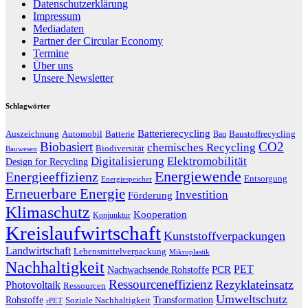
Datenschutzerklärung
Impressum
Mediadaten
Partner der Circular Economy
Termine
Über uns
Unsere Newsletter
Schlagwörter
Batterierecycling
Auszeichnung
Baustoffrecycling
Automobil
Batterie
Bau
Biobasiert
CO2
chemisches Recycling
Biodiversität
Bauwesen
Digitalisierung
Elektromobilität
Design for Recycling
Energiewende
Energieeffizienz
Entsorgung
Energiespeicher
Erneuerbare Energie
Investition
Förderung
Klimaschutz
Kooperation
Konjunktur
Kreislaufwirtschaft
Kunststoffverpackungen
Landwirtschaft
Lebensmittelverpackung
Mikroplastik
Nachhaltigkeit
PET
Nachwachsende Rohstoffe
PCR
Ressourceneffizienz
Rezyklateinsatz
Photovoltaik
Ressourcen
Umweltschutz
Transformation
Rohstoffe
Soziale Nachhaltigkeit
rPET