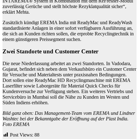
INTAREMA® System in Kombination mit dem ReFresher-Modul
zuverlässig Gerüche und stellt höchste Rezyklatqualität sicher“,
erklärt Mehta.
Zusätzlich kündigt EREMA India mit ReadyMac und ReadyWash
standardisierte Anlagen in einer sofort verfügbaren Ausführung an,
die sich an Kunden richten sollen, die erprobte Recyclingtechnik in
einem günstigeren Preissegment suchen.
Zwei Standorte und Customer Center
Die neue Niederlassung arbeitet an zwei Standorten. In Vadodara,
Gujarat, befindet sich neben dem Verkaufsbüro ein Customer Center
für Versuche und Materialtests unter praxisnahen Bedingungen.
Dort sollen eine ReadyMac HD Recyclingmaschine mit EREMA
Laserfilter sowie Laborgeräte für Material Quick Checks für
Kundenversuche zur Verfügung stehen. Ein weiteres Vertriebs und
Servicebüro in Mumbai soll die Nähe zu Kunden im Westen und
Süden Indiens erhöhen.
Bild ganz oben: Das Management-Team vom EREMA und Lindner
Washtec bei der Bekanntgabe der Eröffnung auf der Plast India.
Foto EREMA
Post Views:
88