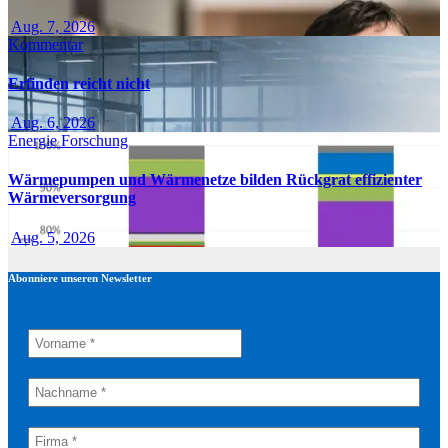
Aug. 7, 2026
Kommentar
Erfinden reicht nicht
Aug. 6, 2026
Energie
Forschung
Wärmepumpen und Wärmenetze bilden Rückgrat effizienter
Wärmeversorgung
Aug. 5, 2026
Abonniere unseren Newsletter