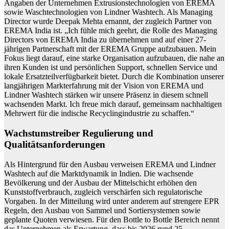
Angaben der Unternehmen Extrusionstechnologien von EREMA
sowie Waschtechnologien von Lindner Washtech. Als Managing
Director wurde Deepak Mehta ernannt, der zugleich Partner von
EREMA India ist. „Ich fühle mich geehrt, die Rolle des Managing
Directors von EREMA India zu übernehmen und auf einer 27-
jährigen Partnerschaft mit der EREMA Gruppe aufzubauen. Mein
Fokus liegt darauf, eine starke Organisation aufzubauen, die nahe an
ihren Kunden ist und persönlichen Support, schnellen Service und
lokale Ersatzteilverfügbarkeit bietet. Durch die Kombination unserer
langjährigen Markterfahrung mit der Vision von EREMA und
Lindner Washtech stärken wir unsere Präsenz in diesem schnell
wachsenden Markt. Ich freue mich darauf, gemeinsam nachhaltigen
Mehrwert für die indische Recyclingindustrie zu schaffen.“
Wachstumstreiber Regulierung und
Qualitätsanforderungen
Als Hintergrund für den Ausbau verweisen EREMA und Lindner
Washtech auf die Marktdynamik in Indien. Die wachsende
Bevölkerung und der Ausbau der Mittelschicht erhöhen den
Kunststoffverbrauch, zugleich verschärfen sich regulatorische
Vorgaben. In der Mitteilung wird unter anderem auf strengere EPR
Regeln, den Ausbau von Sammel und Sortiersystemen sowie
geplante Quoten verwiesen. Für den Bottle to Bottle Bereich nennt
das Unternehmen als Erwartung, dass bis 2026 rund 25