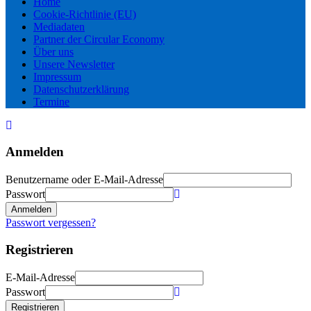
Home
Cookie-Richtlinie (EU)
Mediadaten
Partner der Circular Economy
Über uns
Unsere Newsletter
Impressum
Datenschutzerklärung
Termine
Anmelden
Benutzername oder E-Mail-Adresse
Passwort
Anmelden
Passwort vergessen?
Registrieren
E-Mail-Adresse
Passwort
Registrieren