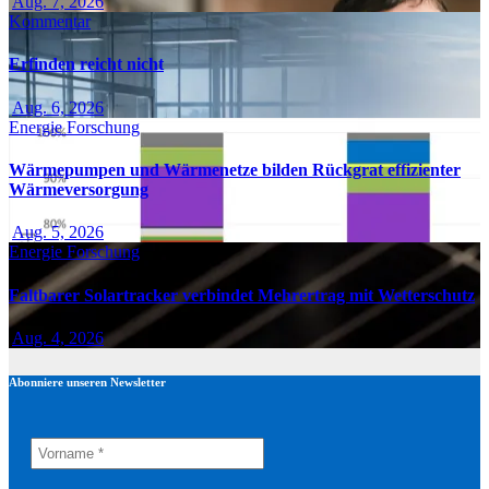
Aug. 7, 2026
Kommentar
Erfinden reicht nicht
Aug. 6, 2026
Energie
Forschung
Wärmepumpen und Wärmenetze bilden Rückgrat effizienter
Wärmeversorgung
Aug. 5, 2026
Energie
Forschung
Faltbarer Solartracker verbindet Mehrertrag mit Wetterschutz
Aug. 4, 2026
Abonniere unseren Newsletter