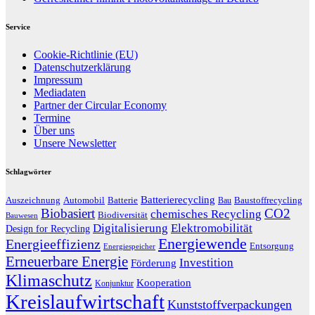
Service
Cookie-Richtlinie (EU)
Datenschutzerklärung
Impressum
Mediadaten
Partner der Circular Economy
Termine
Über uns
Unsere Newsletter
Schlagwörter
Batterierecycling
Auszeichnung
Baustoffrecycling
Automobil
Batterie
Bau
Biobasiert
CO2
chemisches Recycling
Biodiversität
Bauwesen
Digitalisierung
Elektromobilität
Design for Recycling
Energiewende
Energieeffizienz
Entsorgung
Energiespeicher
Erneuerbare Energie
Investition
Förderung
Klimaschutz
Kooperation
Konjunktur
Kreislaufwirtschaft
Kunststoffverpackungen