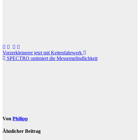
Beitragsnavigation
Vorzerkleinerer jetzt mit Kettenfahrwerk
SPECTRO optimiert die Messempfindlichkeit
Von
Philipp
Ähnlicher Beitrag