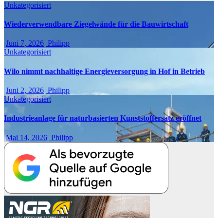
Unkategorisiert
Wiederverwendbare Ziegelwände für die Bauwirtschaft
Juni 7, 2026
Philipp
Unkategorisiert
Wilo nimmt nachhaltige Energieversorgung in Hof in Betrieb
Juni 2, 2026
Philipp
Unkategorisiert
Industrieanlage für naturbasierten Kunststoffersatz eröffnet
Mai 14, 2026
Philipp