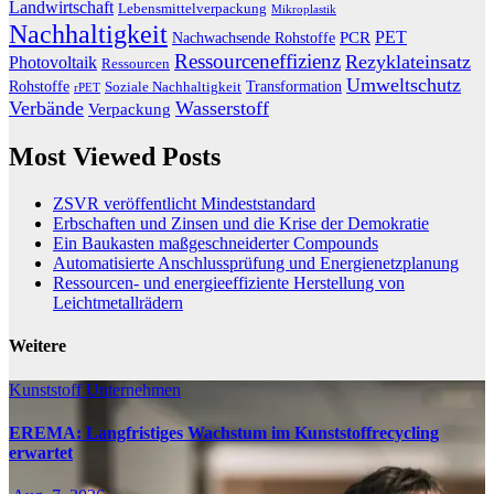
Landwirtschaft
Lebensmittelverpackung
Mikroplastik
Nachhaltigkeit
PET
Nachwachsende Rohstoffe
PCR
Ressourceneffizienz
Rezyklateinsatz
Photovoltaik
Ressourcen
Umweltschutz
Transformation
Rohstoffe
Soziale Nachhaltigkeit
rPET
Verbände
Wasserstoff
Verpackung
Most Viewed Posts
ZSVR veröffentlicht Mindeststandard
Erbschaften und Zinsen und die Krise der Demokratie
Ein Baukasten maßgeschneiderter Compounds
Automatisierte Anschlussprüfung und Energienetzplanung
Ressourcen- und energieeffiziente Herstellung von
Leichtmetallrädern
Weitere
Kunststoff
Unternehmen
EREMA: Langfristiges Wachstum im Kunststoffrecycling
erwartet