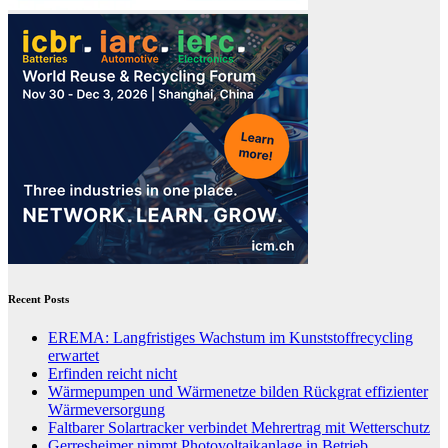
Recent Posts
EREMA: Langfristiges Wachstum im Kunststoffrecycling
erwartet
Erfinden reicht nicht
Wärmepumpen und Wärmenetze bilden Rückgrat effizienter
Wärmeversorgung
Faltbarer Solartracker verbindet Mehrertrag mit Wetterschutz
Gerresheimer nimmt Photovoltaikanlage in Betrieb