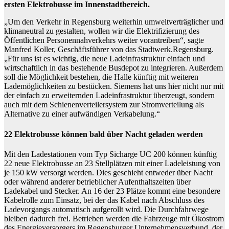
ersten Elektrobusse im Innenstadtbereich.
„Um den Verkehr in Regensburg weiterhin umweltverträglicher und
klimaneutral zu gestalten, wollen wir die Elektrifizierung des
Öffentlichen Personennahverkehrs weiter vorantreiben“, sagte
Manfred Koller, Geschäftsführer von das Stadtwerk.Regensburg.
„Für uns ist es wichtig, die neue Ladeinfrastruktur einfach und
wirtschaftlich in das bestehende Busdepot zu integrieren. Außerdem
soll die Möglichkeit bestehen, die Halle künftig mit weiteren
Lademöglichkeiten zu bestücken. Siemens hat uns hier nicht nur mit
der einfach zu erweiternden Ladeinfrastruktur überzeugt, sondern
auch mit dem Schienenverteilersystem zur Stromverteilung als
Alternative zu einer aufwändigen Verkabelung.“
22 Elektrobusse können bald über Nacht geladen werden
Mit den Ladestationen vom Typ Sicharge UC 200 können künftig
22 neue Elektrobusse an 23 Stellplätzen mit einer Ladeleistung von
je 150 kW versorgt werden. Dies geschieht entweder über Nacht
oder während anderer betrieblicher Aufenthaltszeiten über
Ladekabel und Stecker. An 16 der 23 Plätze kommt eine besondere
Kabelrolle zum Einsatz, bei der das Kabel nach Abschluss des
Ladevorgangs automatisch aufgerollt wird. Die Durchfahrwege
bleiben dadurch frei. Betrieben werden die Fahrzeuge mit Ökostrom
des Energieversorgers im Regensburger Unternehmensverbund, der