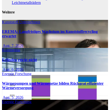
Leichtmetallrädern
Weitere
Kunststoff
Unternehmen
EREMA: Langfristiges Wachstum im Kunststoffrecycling
erwartet
Aug. 7, 2026
Kommentar
Erfinden reicht nicht
Aug. 6, 2026
Energie
Forschung
Wärmepumpen und Wärmenetze bilden Rückgrat effizienter
Wärmeversorgung
Aug. 5, 2026
Energie
Forschung