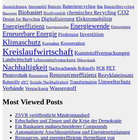
Batterierecycling
Auszeichnung
Baustoffrecycling
Automobil
Batterie
Bau
Biobasiert
CO2
chemisches Recycling
Biodiversität
Bauwesen
Digitalisierung
Elektromobilität
Design for Recycling
Energiewende
Energieeffizienz
Entsorgung
Energiespeicher
Erneuerbare Energie
Investition
Förderung
Klimaschutz
Kooperation
Konjunktur
Kreislaufwirtschaft
Kunststoffverpackungen
Landwirtschaft
Lebensmittelverpackung
Mikroplastik
Nachhaltigkeit
PET
Nachwachsende Rohstoffe
PCR
Ressourceneffizienz
Rezyklateinsatz
Photovoltaik
Ressourcen
Umweltschutz
Transformation
Rohstoffe
Soziale Nachhaltigkeit
rPET
Verbände
Wasserstoff
Verpackung
Most Viewed Posts
ZSVR veröffentlicht Mindeststandard
Erbschaften und Zinsen und die Krise der Demokratie
Ein Baukasten maßgeschneiderter Compounds
Automatisierte Anschlussprüfung und Energienetzplanung
Ressourcen- und energieeffiziente Herstellung von