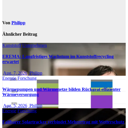
Von
Philipp
Ähnlicher Beitrag
Kunststoff
Unternehmen
EREMA: Langfristiges Wachstum im Kunststoffrecycling
erwartet
Aug. 7, 2026
Philipp
Energie
Forschung
Wärmepumpen und Wärmenetze bilden Rückgrat effizienter
Wärmeversorgung
Aug. 5, 2026
Philipp
Energie
Forschung
Faltbarer Solartracker verbindet Mehrertrag mit Wetterschutz