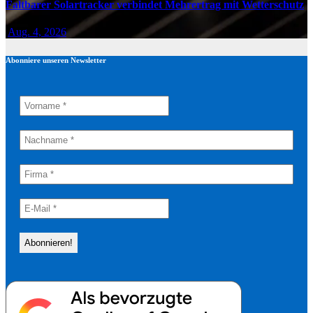
Faltbarer Solartracker verbindet Mehrertrag mit Wetterschutz
Aug. 4, 2026
Abonniere unseren Newsletter