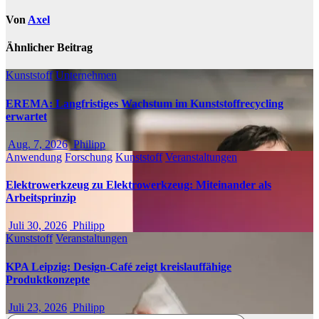
Von
Axel
Ähnlicher Beitrag
Kunststoff
Unternehmen
EREMA: Langfristiges Wachstum im Kunststoffrecycling
erwartet
Aug. 7, 2026
Philipp
Anwendung
Forschung
Kunststoff
Veranstaltungen
Elektrowerkzeug zu Elektrowerkzeug: Miteinander als
Arbeitsprinzip
Juli 30, 2026
Philipp
Kunststoff
Veranstaltungen
KPA Leipzig: Design-Café zeigt kreislauffähige
Produktkonzepte
Juli 23, 2026
Philipp