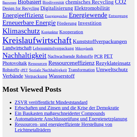
Biobasiert
CO2
chemisches Recycling
Biodiversität
Bauwesen
Digitalisierung
Elektromobilität
Design for Recycling
Energiewende
Energieeffizienz
Entsorgung
Energiespeicher
Erneuerbare Energie
Investition
Förderung
Klimaschutz
Kooperation
Konjunktur
Kreislaufwirtschaft
Kunststoffverpackungen
Landwirtschaft
Lebensmittelverpackung
Mikroplastik
Nachhaltigkeit
PET
Nachwachsende Rohstoffe
PCR
Ressourceneffizienz
Rezyklateinsatz
Photovoltaik
Ressourcen
Umweltschutz
Transformation
Rohstoffe
Soziale Nachhaltigkeit
rPET
Verbände
Wasserstoff
Verpackung
Most Viewed Posts
ZSVR veröffentlicht Mindeststandard
Erbschaften und Zinsen und die Krise der Demokratie
Ein Baukasten maßgeschneiderter Compounds
Automatisierte Anschlussprüfung und Energienetzplanung
Ressourcen- und energieeffiziente Herstellung von
Leichtmetallrädern