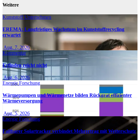
Weitere
Kunststoff
Unternehmen
EREMA: Langfristiges Wachstum im Kunststoffrecycling
erwartet
Aug. 7, 2026
Kommentar
Erfinden reicht nicht
Aug. 6, 2026
Energie
Forschung
Wärmepumpen und Wärmenetze bilden Rückgrat effizienter
Wärmeversorgung
Aug. 5, 2026
Energie
Forschung
Faltbarer Solartracker verbindet Mehrertrag mit Wetterschutz