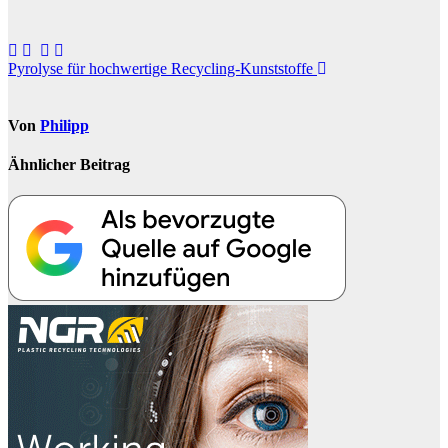
Beitragsnavigation
Pyrolyse für hochwertige Recycling-Kunststoffe
Von
Philipp
Ähnlicher Beitrag