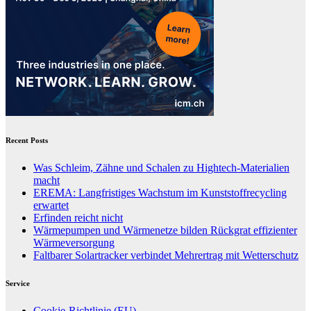
Recent Posts
Was Schleim, Zähne und Schalen zu Hightech-Materialien
macht
EREMA: Langfristiges Wachstum im Kunststoffrecycling
erwartet
Erfinden reicht nicht
Wärmepumpen und Wärmenetze bilden Rückgrat effizienter
Wärmeversorgung
Faltbarer Solartracker verbindet Mehrertrag mit Wetterschutz
Service
Cookie-Richtlinie (EU)