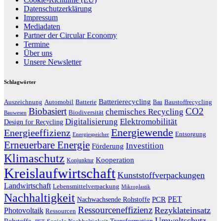
Datenschutzerklärung
Impressum
Mediadaten
Partner der Circular Economy
Termine
Über uns
Unsere Newsletter
Schlagwörter
Batterierecycling
Auszeichnung
Baustoffrecycling
Automobil
Batterie
Bau
Biobasiert
CO2
chemisches Recycling
Biodiversität
Bauwesen
Digitalisierung
Elektromobilität
Design for Recycling
Energiewende
Energieeffizienz
Entsorgung
Energiespeicher
Erneuerbare Energie
Investition
Förderung
Klimaschutz
Kooperation
Konjunktur
Kreislaufwirtschaft
Kunststoffverpackungen
Landwirtschaft
Lebensmittelverpackung
Mikroplastik
Nachhaltigkeit
PET
Nachwachsende Rohstoffe
PCR
Ressourceneffizienz
Rezyklateinsatz
Photovoltaik
Ressourcen
Umweltschutz