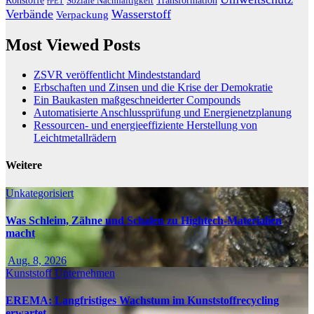
Transformation
Rohstoffe
Soziale Nachhaltigkeit
rPET
Verbände
Wasserstoff
Verpackung
Most Viewed Posts
ZSVR veröffentlicht Mindeststandard
Erbschaften und Zinsen und die Krise der Demokratie
Ein Baukasten maßgeschneiderter Compounds
Automatisierte Anschlussprüfung und Energienetzplanung
Ressourcen- und energieeffiziente Herstellung von
Leichtmetallrädern
Weitere
Unkategorisiert
Was Schleim, Zähne und Schalen zu Hightech-Materialien
macht
Aug. 8, 2026
Kunststoff
Unternehmen
EREMA: Langfristiges Wachstum im Kunststoffrecycling
erwartet