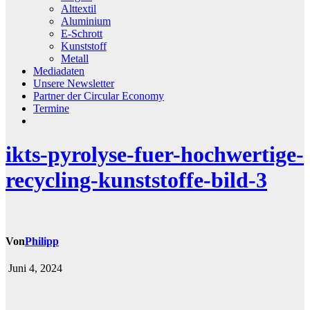
Alttextil
Aluminium
E-Schrott
Kunststoff
Metall
Mediadaten
Unsere Newsletter
Partner der Circular Economy
Termine
ikts-pyrolyse-fuer-hochwertige-
recycling-kunststoffe-bild-3
Von
Philipp
Juni 4, 2024