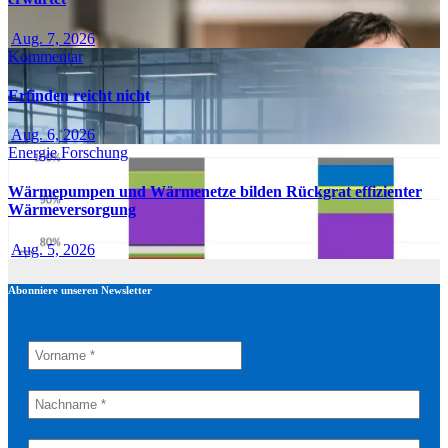
Aug. 7, 2026
Kommentar
Erfinden reicht nicht
Aug. 6, 2026
Energie
Forschung
Wärmepumpen und Wärmenetze bilden Rückgrat effizienter
Wärmeversorgung
Aug. 5, 2026
Abonniere unseren Newsletter