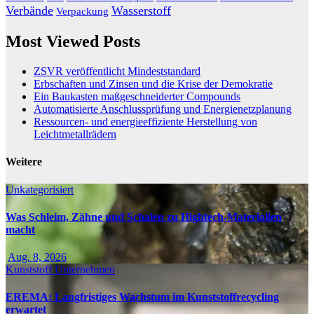
Verbände
Wasserstoff
Verpackung
Most Viewed Posts
ZSVR veröffentlicht Mindeststandard
Erbschaften und Zinsen und die Krise der Demokratie
Ein Baukasten maßgeschneiderter Compounds
Automatisierte Anschlussprüfung und Energienetzplanung
Ressourcen- und energieeffiziente Herstellung von
Leichtmetallrädern
Weitere
Unkategorisiert
Was Schleim, Zähne und Schalen zu Hightech-Materialien
macht
Aug. 8, 2026
Kunststoff
Unternehmen
EREMA: Langfristiges Wachstum im Kunststoffrecycling
erwartet