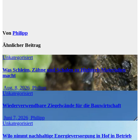
Von
Philipp
Ähnlicher Beitrag
Unkategorisiert
Was Schleim, Zähne und Schalen zu Hightech-Materialien
macht
Aug. 8, 2026
Philipp
Unkategorisiert
Wiederverwendbare Ziegelwände für die Bauwirtschaft
Juni 7, 2026
Philipp
Unkategorisiert
Wilo nimmt nachhaltige Energieversorgung in Hof in Betrieb