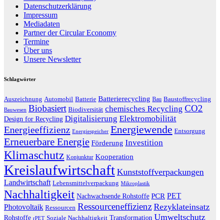
Datenschutzerklärung
Impressum
Mediadaten
Partner der Circular Economy
Termine
Über uns
Unsere Newsletter
Schlagwörter
Batterierecycling
Auszeichnung
Baustoffrecycling
Automobil
Batterie
Bau
Biobasiert
CO2
chemisches Recycling
Biodiversität
Bauwesen
Digitalisierung
Elektromobilität
Design for Recycling
Energiewende
Energieeffizienz
Entsorgung
Energiespeicher
Erneuerbare Energie
Investition
Förderung
Klimaschutz
Kooperation
Konjunktur
Kreislaufwirtschaft
Kunststoffverpackungen
Landwirtschaft
Lebensmittelverpackung
Mikroplastik
Nachhaltigkeit
PET
Nachwachsende Rohstoffe
PCR
Ressourceneffizienz
Rezyklateinsatz
Photovoltaik
Ressourcen
Umweltschutz
Transformation
Rohstoffe
Soziale Nachhaltigkeit
rPET