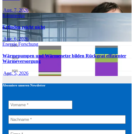
Aug. 7, 2026
Kommentar
Erfinden reicht nicht
Aug. 6, 2026
Energie
Forschung
Wärmepumpen und Wärmenetze bilden Rückgrat effizienter
Wärmeversorgung
Aug. 5, 2026
Abonniere unseren Newsletter