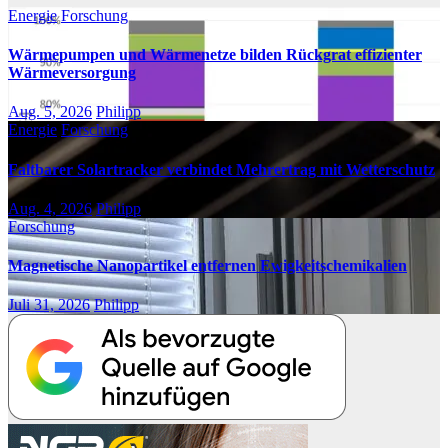
Energie
Forschung
Wärmepumpen und Wärmenetze bilden Rückgrat effizienter
Wärmeversorgung
Aug. 5, 2026
Philipp
Energie
Forschung
Faltbarer Solartracker verbindet Mehrertrag mit Wetterschutz
Aug. 4, 2026
Philipp
Forschung
Magnetische Nanopartikel entfernen Ewigkeitschemikalien
Juli 31, 2026
Philipp