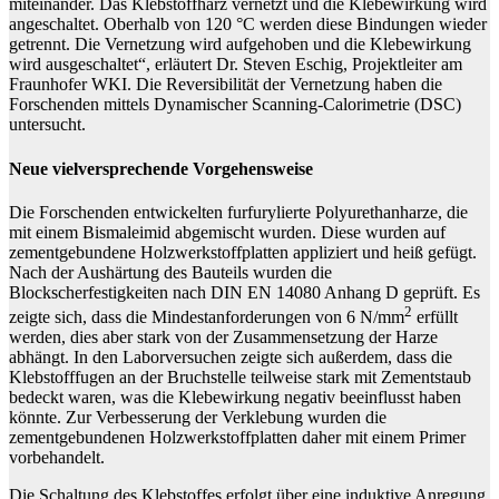
miteinander. Das Klebstoffharz vernetzt und die Klebewirkung wird
angeschaltet. Oberhalb von 120 °C werden diese Bindungen wieder
getrennt. Die Vernetzung wird aufgehoben und die Klebewirkung
wird ausgeschaltet“, erläutert Dr. Steven Eschig, Projektleiter am
Fraunhofer WKI. Die Reversibilität der Vernetzung haben die
Forschenden mittels Dynamischer Scanning-Calorimetrie (DSC)
untersucht.
Neue vielversprechende Vorgehensweise
Die Forschenden entwickelten furfurylierte Polyurethanharze, die
mit einem Bismaleimid abgemischt wurden. Diese wurden auf
zementgebundene Holzwerkstoffplatten appliziert und heiß gefügt.
Nach der Aushärtung des Bauteils wurden die
Blockscherfestigkeiten nach DIN EN 14080 Anhang D geprüft. Es
2
zeigte sich, dass die Mindestanforderungen von 6 N/mm
erfüllt
werden, dies aber stark von der Zusammensetzung der Harze
abhängt. In den Laborversuchen zeigte sich außerdem, dass die
Klebstofffugen an der Bruchstelle teilweise stark mit Zementstaub
bedeckt waren, was die Klebewirkung negativ beeinflusst haben
könnte. Zur Verbesserung der Verklebung wurden die
zementgebundenen Holzwerkstoffplatten daher mit einem Primer
vorbehandelt.
Die Schaltung des Klebstoffes erfolgt über eine induktive Anregung.