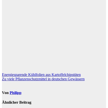
Beitragsnavigation
Energiesparende Kühlfolien aus Kartoffelchipstüten
Zu viele Pflanzenschutzmittel in deutschen Gewässern
Von
Philipp
Ähnlicher Beitrag