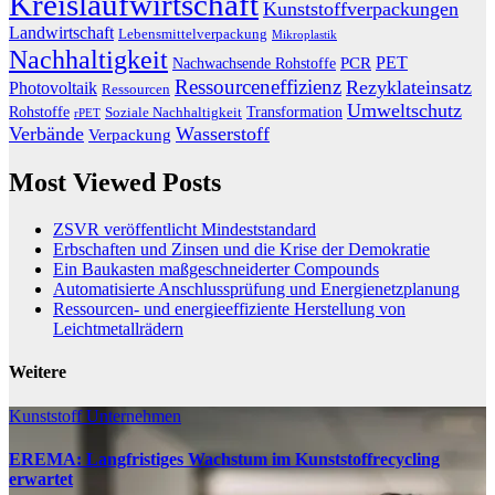
Kreislaufwirtschaft
Kunststoffverpackungen
Landwirtschaft
Lebensmittelverpackung
Mikroplastik
Nachhaltigkeit
PET
Nachwachsende Rohstoffe
PCR
Ressourceneffizienz
Rezyklateinsatz
Photovoltaik
Ressourcen
Umweltschutz
Transformation
Rohstoffe
Soziale Nachhaltigkeit
rPET
Verbände
Wasserstoff
Verpackung
Most Viewed Posts
ZSVR veröffentlicht Mindeststandard
Erbschaften und Zinsen und die Krise der Demokratie
Ein Baukasten maßgeschneiderter Compounds
Automatisierte Anschlussprüfung und Energienetzplanung
Ressourcen- und energieeffiziente Herstellung von
Leichtmetallrädern
Weitere
Kunststoff
Unternehmen
EREMA: Langfristiges Wachstum im Kunststoffrecycling
erwartet