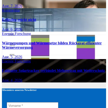
Aug. 7, 2026
Kommentar
Erfinden reicht nicht
Aug. 6, 2026
Energie
Forschung
Wärmepumpen und Wärmenetze bilden Rückgrat effizienter
Wärmeversorgung
Aug. 5, 2026
Energie
Forschung
Faltbarer Solartracker verbindet Mehrertrag mit Wetterschutz
Aug. 4, 2026
Abonniere unseren Newsletter