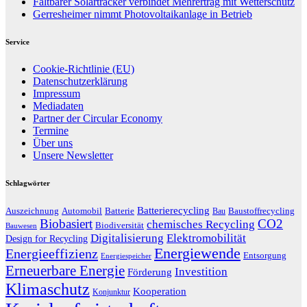
Faltbarer Solartracker verbindet Mehrertrag mit Wetterschutz
Gerresheimer nimmt Photovoltaikanlage in Betrieb
Service
Cookie-Richtlinie (EU)
Datenschutzerklärung
Impressum
Mediadaten
Partner der Circular Economy
Termine
Über uns
Unsere Newsletter
Schlagwörter
Batterierecycling
Auszeichnung
Baustoffrecycling
Automobil
Batterie
Bau
Biobasiert
CO2
chemisches Recycling
Biodiversität
Bauwesen
Digitalisierung
Elektromobilität
Design for Recycling
Energiewende
Energieeffizienz
Entsorgung
Energiespeicher
Erneuerbare Energie
Investition
Förderung
Klimaschutz
Kooperation
Konjunktur