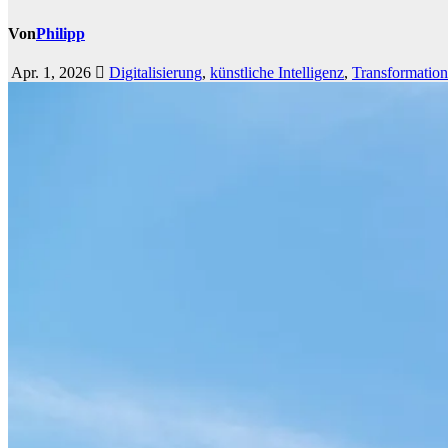
Von
Philipp
Apr. 1, 2026
Digitalisierung
,
künstliche Intelligenz
,
Transformation