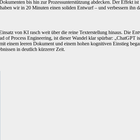
kumenten bis hin zur Prozessunterstützung abdecken. Der Effekt ist deu
t haben wir in 20 Minuten einen soliden Entwurf – und verbessern ihn d
nsatz von KI rasch weit über die reine Texterstellung hinaus. Die En
f Process Engineering, ist dieser Wandel klar spürbar: „ChatGPT ist ni
 mit einem leeren Dokument und einem hohen kognitiven Einstieg begann
bnissen in deutlich kürzerer Zeit.