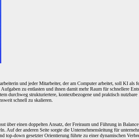
.
eiterin und jeder Mitarbeiter, der am Computer arbeitet, soll KI als fe
ven Aufgaben zu entlasten und ihnen damit mehr Raum für schnellere Ent
m durchweg strukturiertere, kontextbezogene und praktisch nutzbare Er
sweit schnell zu skalieren.
 über einen doppelten Ansatz, der Freiraum und Führung in Balance b
ckeln. Auf der anderen Seite sorgte die Unternehmensleitung für unte
d top-down gesetzter Orientierung führte zu einer dynamischen Verbrei