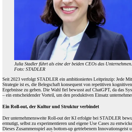
Julia Stadler führt als eine der beiden CEOs das Unternehmen
Foto: STADLER
Seit 2023 verfolgt STADLER ein ambitioniertes Leitprinzip: Jede Mitarb
Strategie ist es, die Belegschaft konsequent von repetitiven kogniti
Ergebnisse zu geben. Die Wahl fiel bewusst auf ChatGPT, da das Syste
– ein entscheidender Vorteil, um den produktiven Einsatz unternehmen
Ein Roll-out, der Kultur und Struktur verbindet
Der unternehmensweite Roll-out der KI erfolgte bei STADLER bewusst
ermutigt, selbst zu experimentieren und eigene Use Cases zu entwi
Dieses Zusammenspiel aus bottom-up getriebenem Innovationsgeist un