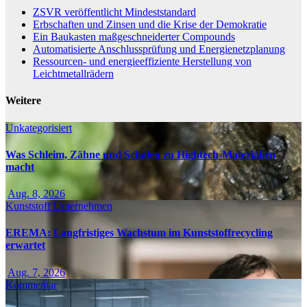
ZSVR veröffentlicht Mindeststandard
Erbschaften und Zinsen und die Krise der Demokratie
Ein Baukasten maßgeschneiderter Compounds
Automatisierte Anschlussprüfung und Energienetzplanung
Ressourcen- und energieeffiziente Herstellung von
Leichtmetallrädern
Weitere
Unkategorisiert
Was Schleim, Zähne und Schalen zu Hightech-Materialien
macht
Aug. 8, 2026
Kunststoff
Unternehmen
EREMA: Langfristiges Wachstum im Kunststoffrecycling
erwartet
Aug. 7, 2026
Kommentar