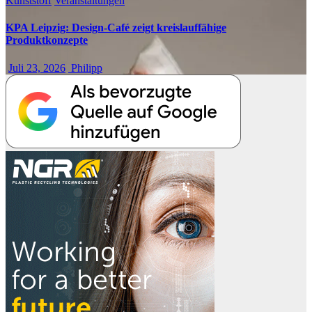
Kunststoff
Veranstaltungen
KPA Leipzig: Design-Café zeigt kreislauffähige
Produktkonzepte
Juli 23, 2026
Philipp