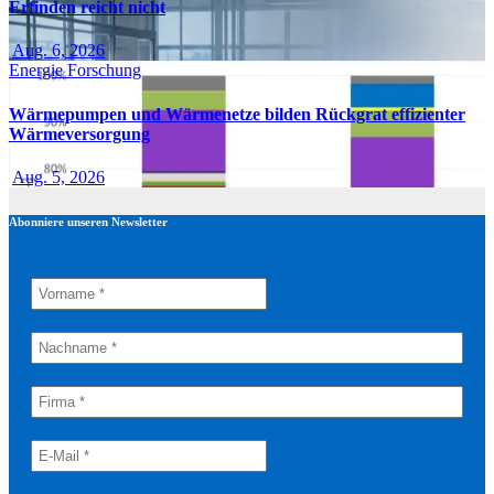
Erfinden reicht nicht
Aug. 6, 2026
Energie
Forschung
Wärmepumpen und Wärmenetze bilden Rückgrat effizienter
Wärmeversorgung
Aug. 5, 2026
Abonniere unseren Newsletter