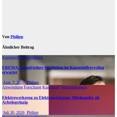
Von
Philipp
Ähnlicher Beitrag
Kunststoff
Unternehmen
EREMA: Langfristiges Wachstum im Kunststoffrecycling
erwartet
Aug. 7, 2026
Philipp
Anwendung
Forschung
Kunststoff
Veranstaltungen
Elektrowerkzeug zu Elektrowerkzeug: Miteinander als
Arbeitsprinzip
Juli 30, 2026
Philipp