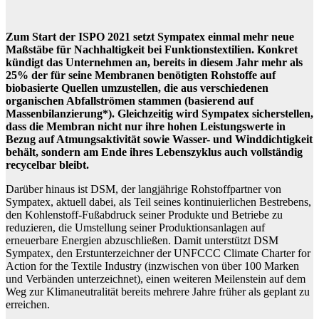
Zum Start der ISPO 2021 setzt Sympatex einmal mehr neue
Maßstäbe für Nachhaltigkeit bei Funktionstextilien. Konkret
kündigt das Unternehmen an, bereits in diesem Jahr mehr als
25% der für seine Membranen benötigten Rohstoffe auf
biobasierte Quellen umzustellen, die aus verschiedenen
organischen Abfallströmen stammen (basierend auf
Massenbilanzierung*). Gleichzeitig wird Sympatex sicherstellen,
dass die Membran nicht nur ihre hohen Leistungswerte in
Bezug auf Atmungsaktivität sowie Wasser- und Winddichtigkeit
behält, sondern am Ende ihres Lebenszyklus auch vollständig
recycelbar bleibt.
Darüber hinaus ist DSM, der langjährige Rohstoffpartner von
Sympatex, aktuell dabei, als Teil seines kontinuierlichen Bestrebens,
den Kohlenstoff-Fußabdruck seiner Produkte und Betriebe zu
reduzieren, die Umstellung seiner Produktionsanlagen auf
erneuerbare Energien abzuschließen. Damit unterstützt DSM
Sympatex, den Erstunterzeichner der UNFCCC Climate Charter for
Action for the Textile Industry (inzwischen von über 100 Marken
und Verbänden unterzeichnet), einen weiteren Meilenstein auf dem
Weg zur Klimaneutralität bereits mehrere Jahre früher als geplant zu
erreichen.