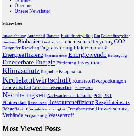
Termine
Über uns
Unsere Newsletter
Schlagwörter
Batterierecycling
Auszeichnung
Baustoffrecycling
Automobil
Batterie
Bau
Biobasiert
CO2
chemisches Recycling
Biodiversität
Bauwesen
Digitalisierung
Elektromobilität
Design for Recycling
Energiewende
Energieeffizienz
Entsorgung
Energiespeicher
Erneuerbare Energie
Investition
Förderung
Klimaschutz
Kooperation
Konjunktur
Kreislaufwirtschaft
Kunststoffverpackungen
Landwirtschaft
Lebensmittelverpackung
Mikroplastik
Nachhaltigkeit
PET
Nachwachsende Rohstoffe
PCR
Ressourceneffizienz
Rezyklateinsatz
Photovoltaik
Ressourcen
Umweltschutz
Transformation
Rohstoffe
Soziale Nachhaltigkeit
rPET
Verbände
Wasserstoff
Verpackung
Most Viewed Posts