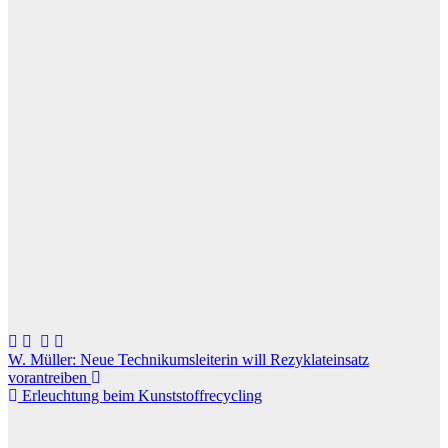
Beitragsnavigation
W. Müller: Neue Technikumsleiterin will Rezyklateinsatz
vorantreiben
Erleuchtung beim Kunststoffrecycling