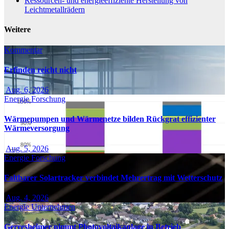
Ressourcen- und energieeffiziente Herstellung von
Leichtmetallrädern
Weitere
Kommentar
Erfinden reicht nicht
Aug. 6, 2026
Energie
Forschung
Wärmepumpen und Wärmenetze bilden Rückgrat effizienter
Wärmeversorgung
Aug. 5, 2026
Energie
Forschung
Faltbarer Solartracker verbindet Mehrertrag mit Wetterschutz
Aug. 4, 2026
Energie
Unternehmen
Gerresheimer nimmt Photovoltaikanlage in Betrieb