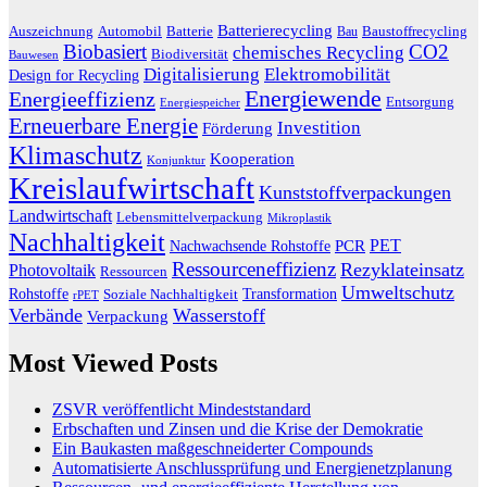
Batterierecycling
Auszeichnung
Baustoffrecycling
Automobil
Batterie
Bau
Biobasiert
CO2
chemisches Recycling
Biodiversität
Bauwesen
Digitalisierung
Elektromobilität
Design for Recycling
Energiewende
Energieeffizienz
Entsorgung
Energiespeicher
Erneuerbare Energie
Investition
Förderung
Klimaschutz
Kooperation
Konjunktur
Kreislaufwirtschaft
Kunststoffverpackungen
Landwirtschaft
Lebensmittelverpackung
Mikroplastik
Nachhaltigkeit
PET
Nachwachsende Rohstoffe
PCR
Ressourceneffizienz
Rezyklateinsatz
Photovoltaik
Ressourcen
Umweltschutz
Transformation
Rohstoffe
Soziale Nachhaltigkeit
rPET
Verbände
Wasserstoff
Verpackung
Most Viewed Posts
ZSVR veröffentlicht Mindeststandard
Erbschaften und Zinsen und die Krise der Demokratie
Ein Baukasten maßgeschneiderter Compounds
Automatisierte Anschlussprüfung und Energienetzplanung